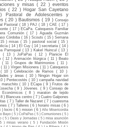
raciones y misas
( 22 )
eventos
rios
( 22 )
Hogar San Cayetano
 )
Pastoral de Adolescentes y
es
( 20 )
Bautismos
( 19 )
Consejo
ial Pastoral
( 18 )
PAJ
( 18 )
CAE
( 17 )
monte
( 17 )
ECaPa. Catequesis Familiar
mera Comunión
( 17 )
Aguada Guzmán
aso Córdoba
( 16 )
Scouts
( 15 )
Semana
 15 )
misas
( 15 )
pastoral social
( 15 )
olicía
( 14 )
El Cuy
( 14 )
secretaria
( 14 )
a Parroquial
( 13 )
Kakel Huincul
( 13 )
ni
( 13 )
JoPaPas
( 12 )
Planicie El
to
( 12 )
Animación litúrgica
( 11 )
Beato
o
( 11 )
Grupos de Matrimonios
( 11 )
d
( 11 )
Virgen Misionera
( 11 )
Catequesis
s
( 10 )
Celebración de Ramos
( 10 )
dades y áreas
( 10 )
Ningún Hogar sin
10 )
Pentecostés
( 10 )
campaña navidad
l maruchito
( 10 )
ECapa
( 9 )
Frutos de
Cosecha
( 9 )
Jóvenes.
( 9 )
Consejo de
s Económicos
( 8 )
maraton de tejido
 8 )
Blancura centro
( 7 )
Cuatro Galpones
itas
( 7 )
Taller de Nazaret
( 7 )
cuaresma
venes
( 7 )
Talleres
( 6 )
horario misas
( 6 )
6 )
locro
( 6 )
mision
( 6 )
Año Misericordia
ro Bayo
( 5 )
CoPaPas
( 5 )
Comuniones
( 5 )
to
( 5 )
Oasis y Jornadas
( 5 )
misa asunción
 5 )
misas verano
( 5 )
Fundación Misión
sta
( 4 )
Horno de Pan
( 4 )
La Ribera
( 4 )