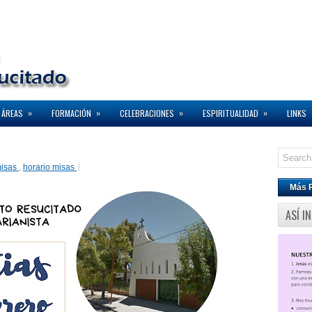
»
»
»
»
 ÁREAS
FORMACIÓN
CELEBRACIONES
ESPIRITUALIDAD
LINKS
misas
,
horario misas
Más 
ASÍ I