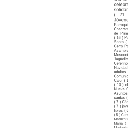
celeb
solida
( 21
Jóven
Parroqu
Chacra
de Pri
( 16 )
P
Santa
(
Cerro P
Asamble
Mosco
Jagüeli
Ceferin
Navida
adulto
Comuni
Calor
( 
( 10 )
e
Nueva 
Asunto
caritas
(
( 7 )
Cár
( 7 )
jo
libros
( 
( 5 )
Cer
Maruchi
María
(
Mariani