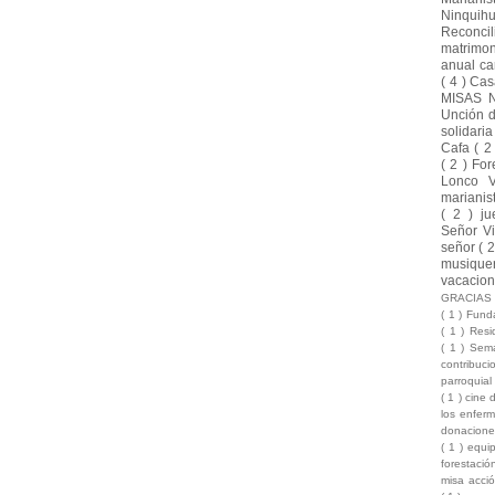
Ninquih
Reconci
matrimo
anual ca
( 4 )
Cas
MISAS 
Unción 
solidari
Cafa
( 2
( 2 )
For
Lonco 
marianis
( 2 )
ju
Señor Vi
señor
( 
musique
vacacio
GRACIA
( 1 )
Funda
( 1 )
Resi
( 1 )
Sema
contribuc
parroquia
( 1 )
cine 
los enfer
donacion
( 1 )
equi
forestaci
misa acci