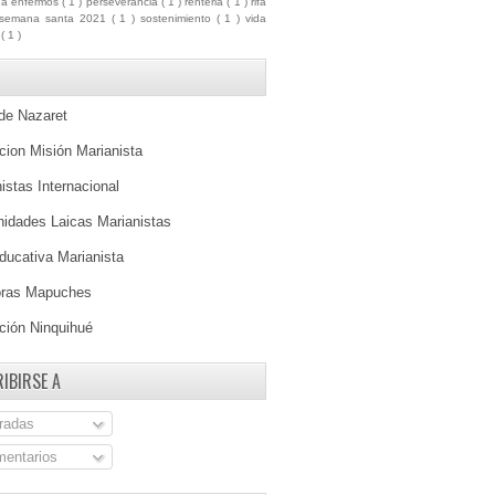
ua enfermos
( 1 )
perseverancia
( 1 )
renteria
( 1 )
rifa
semana santa 2021
( 1 )
sostenimiento
( 1 )
vida
a
( 1 )
 de Nazaret
ion Misión Marianista
istas Internacional
idades Laicas Marianistas
ducativa Marianista
oras Mapuches
ción Ninquihué
IBIRSE A
radas
entarios