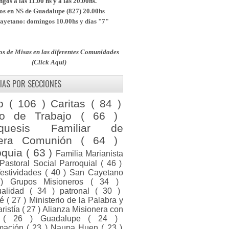
os a las 11.00 hs y a las 20.00hs.
s en NS de Guadalupe (827) 20.00hs
yetano: domingos 10.00hs y días "7"
os de Misas en las diferentes Comunidades
(Click Aqui)
IAS POR SECCIONES
to
( 106 )
Caritas
( 84 )
po de Trabajo
( 66 )
equesis Familiar de
mera Comunión
( 64 )
oquia
( 63 )
Familia Marianista
Pastoral Social Parroquial
( 46 )
festividades
( 40 )
San Cayetano
 )
Grupos Misioneros
( 34 )
tualidad
( 34 )
patronal
( 30 )
ué
( 27 )
Ministerio de la Palabra y
aristía
( 27 )
Alianza Misionera con
a
( 26 )
Guadalupe
( 24 )
rmación
( 23 )
Naupa Huen
( 23 )