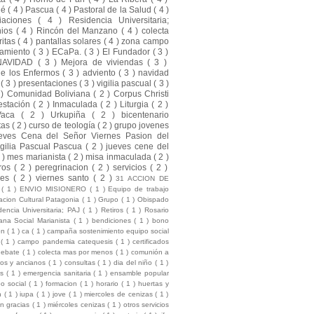
ué
( 4 )
Pascua
( 4 )
Pastoral de la Salud
( 4 )
liaciones
( 4 )
Residencia Universitaria;
nios
( 4 )
Rincón del Manzano
( 4 )
colecta
ritas
( 4 )
pantallas solares
( 4 )
zona campo
amiento
( 3 )
ECaPa.
( 3 )
El Fundador
( 3 )
NAVIDAD
( 3 )
Mejora de viviendas
( 3 )
de los Enfermos
( 3 )
adviento
( 3 )
navidad
a
( 3 )
presentaciones
( 3 )
vigilia pascual
( 3 )
 )
Comunidad Boliviana
( 2 )
Corpus Christi
estación
( 2 )
Inmaculada
( 2 )
Liturgia
( 2 )
Vaca
( 2 )
Urkupiña
( 2 )
bicentenario
tas
( 2 )
curso de teología
( 2 )
grupo jovenes
eves Cena del Señor Viernes Pasion del
gilia Pascual Pascua
( 2 )
jueves cene del
2 )
mes marianista
( 2 )
misa inmaculada
( 2 )
ros
( 2 )
peregrinacion
( 2 )
servicios
( 2 )
nes
( 2 )
viernes santo
( 2 )
31 ACCION DE
S
( 1 )
ENVIO MISIONERO
( 1 )
Equipo de trabajo
cion Cultural Patagonia
( 1 )
Grupo
( 1 )
Obispado
dencia Universitaria; PAJ
( 1 )
Retiros
( 1 )
Rosario
na Social Marianista
( 1 )
bendiciones
( 1 )
bono
ion
( 1 )
ca
( 1 )
campaña sostenimiento equipo social
l
( 1 )
campo pandemia catequesis
( 1 )
certificados
debate
( 1 )
colecta mas por menos
( 1 )
comunión a
mos y ancianos
( 1 )
consultas
( 1 )
dia del niño
( 1 )
es
( 1 )
emergencia sanitaria
( 1 )
ensamble popular
po social
( 1 )
formacion
( 1 )
horario
( 1 )
huertas y
ón
( 1 )
iupa
( 1 )
jove
( 1 )
miercoles de cenizas
( 1 )
ón gracias
( 1 )
miércoles cenizas
( 1 )
otros servicios