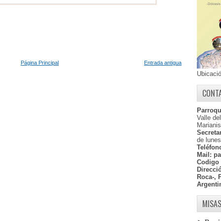
Página Principal
Entrada antigua
Ubicaci
CONT
Parroqu
Valle de
Marianis
Secretar
de lunes
Teléfon
Mail:
pa
Codigo 
Direcci
Roca-, 
Argenti
MISAS