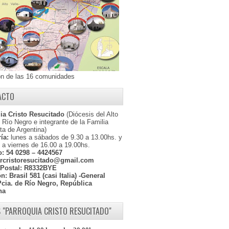
ón de las 16 comunidades
ACTO
ia Cristo Resucitado
(Diócesis del Alto
l Río Negro e integrante de la Familia
ta de Argentina)
ía:
lunes a sábados de 9.30 a 13.00hs. y
 a viernes de 16.00 a 19.00hs.
o:
54 0298 – 4424567
rcristoresucitado@gmail.com
Postal:
R8332BYE
ón:
Brasil 581 (casi Italia) -General
Pcia. de Río Negro, República
na
 "PARROQUIA CRISTO RESUCITADO"