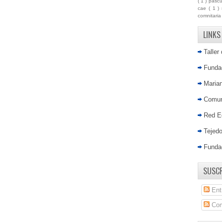
( 1 )
pasc
cae
( 1 )
comnitari
LINKS
Taller
Fundac
Marian
Comun
Red E
Tejed
Funda
SUSCR
Ent
Com