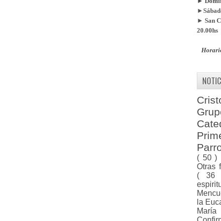
► Doming
►Sábado
► San Ca
20.00hs
Horari
NOTIC
Cris
Gru
Cat
Pri
Parr
( 50 )
Otras 
( 36
espiri
Menc
la Euc
Marí
Confi