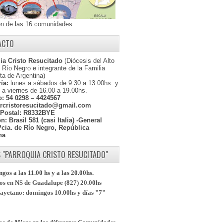
ón de las 16 comunidades
ACTO
ia Cristo Resucitado
(Diócesis del Alto
l Río Negro e integrante de la Familia
ta de Argentina)
ía:
lunes a sábados de 9.30 a 13.00hs. y
 a viernes de 16.00 a 19.00hs.
o:
54 0298 – 4424567
rcristoresucitado@gmail.com
Postal:
R8332BYE
ón:
Brasil 581 (casi Italia) -General
Pcia. de Río Negro, República
na
 "PARROQUIA CRISTO RESUCITADO"
os a las 11.00 hs y a las 20.00hs.
s en NS de Guadalupe (827) 20.00hs
yetano: domingos 10.00hs y días "7"