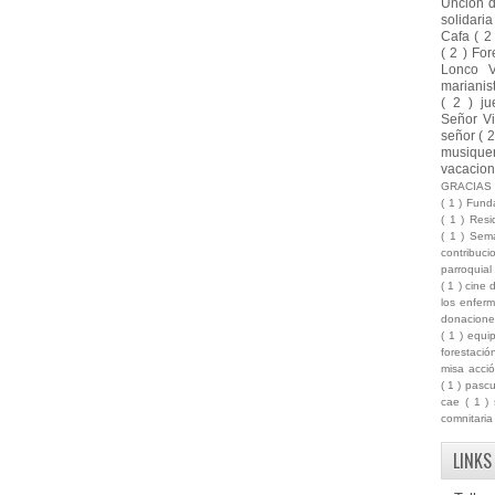
Unción 
solidari
Cafa
( 2
( 2 )
For
Lonco 
marianis
( 2 )
ju
Señor Vi
señor
( 
musique
vacacio
GRACIA
( 1 )
Funda
( 1 )
Resi
( 1 )
Sema
contribuc
parroquia
( 1 )
cine 
los enfer
donacion
( 1 )
equi
forestaci
misa acci
( 1 )
pasc
cae
( 1 )
comnitari
LINKS