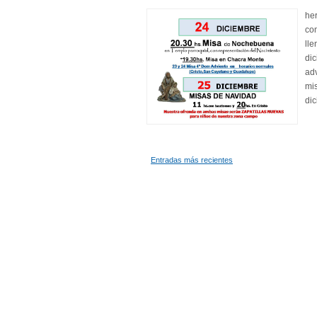
her
com
lle
di
adv
mi
dic
Entradas más recientes