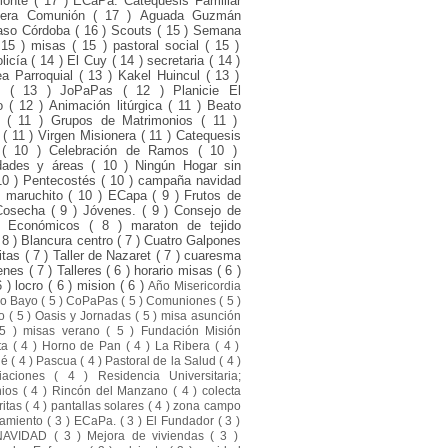
monte
( 17 )
ECaPa. Catequesis Familiar
mera Comunión
( 17 )
Aguada Guzmán
aso Córdoba
( 16 )
Scouts
( 15 )
Semana
 15 )
misas
( 15 )
pastoral social
( 15 )
olicía
( 14 )
El Cuy
( 14 )
secretaria
( 14 )
a Parroquial
( 13 )
Kakel Huincul
( 13 )
ni
( 13 )
JoPaPas
( 12 )
Planicie El
to
( 12 )
Animación litúrgica
( 11 )
Beato
o
( 11 )
Grupos de Matrimonios
( 11 )
d
( 11 )
Virgen Misionera
( 11 )
Catequesis
s
( 10 )
Celebración de Ramos
( 10 )
dades y áreas
( 10 )
Ningún Hogar sin
10 )
Pentecostés
( 10 )
campaña navidad
l maruchito
( 10 )
ECapa
( 9 )
Frutos de
Cosecha
( 9 )
Jóvenes.
( 9 )
Consejo de
s Económicos
( 8 )
maraton de tejido
 8 )
Blancura centro
( 7 )
Cuatro Galpones
itas
( 7 )
Taller de Nazaret
( 7 )
cuaresma
venes
( 7 )
Talleres
( 6 )
horario misas
( 6 )
6 )
locro
( 6 )
mision
( 6 )
Año Misericordia
ro Bayo
( 5 )
CoPaPas
( 5 )
Comuniones
( 5 )
to
( 5 )
Oasis y Jornadas
( 5 )
misa asunción
 5 )
misas verano
( 5 )
Fundación Misión
sta
( 4 )
Horno de Pan
( 4 )
La Ribera
( 4 )
ué
( 4 )
Pascua
( 4 )
Pastoral de la Salud
( 4 )
liaciones
( 4 )
Residencia Universitaria;
nios
( 4 )
Rincón del Manzano
( 4 )
colecta
ritas
( 4 )
pantallas solares
( 4 )
zona campo
amiento
( 3 )
ECaPa.
( 3 )
El Fundador
( 3 )
NAVIDAD
( 3 )
Mejora de viviendas
( 3 )