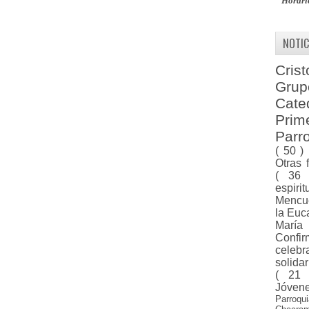
Horari
NOTIC
Cris
Gru
Cat
Pri
Parr
( 50 )
Otras 
( 36
espiri
Menc
la Euc
Marí
Confi
celeb
solida
( 21
Jóven
Parroqu