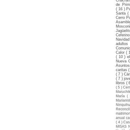
Chacra
de Pri
( 16 )
P
Santa
(
Cerro P
Asamble
Mosco
Jagüeli
Ceferin
Navida
adulto
Comuni
Calor
( 
( 10 )
e
Nueva 
Asunto
caritas
(
( 7 )
Cár
( 7 )
jo
libros
( 
( 5 )
Cer
Maruchi
María
(
Mariani
Ninquih
Reconci
matrimo
anual ca
( 4 )
Cas
MISAS 