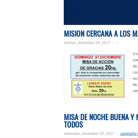
1
2
3
4
5
6
7
8
9
10
11
12
13
14
15
16
MISION CERCANA A LOS MA
viernes, diciembre 29, 2017
Co
nu
de 
Les
re
de 
cas
MISA DE NOCHE BUENA Y N
TODOS
miércoles, diciembre 20, 2017
campaña 