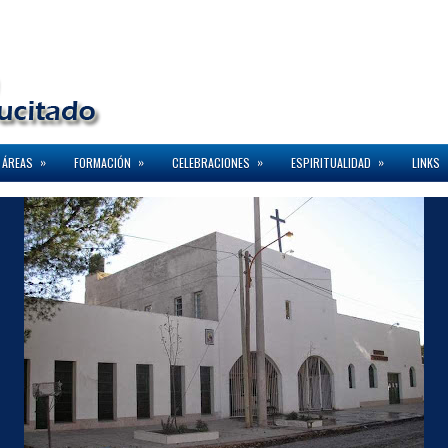
»
»
»
»
 ÁREAS
FORMACIÓN
CELEBRACIONES
ESPIRITUALIDAD
LINKS