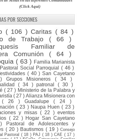
os de Misas en las diferentes Comunidades
(Click Aqui)
IAS POR SECCIONES
to
( 106 )
Caritas
( 84 )
po de Trabajo
( 66 )
equesis Familiar de
mera Comunión
( 64 )
oquia
( 63 )
Familia Marianista
Pastoral Social Parroquial
( 46 )
festividades
( 40 )
San Cayetano
 )
Grupos Misioneros
( 34 )
tualidad
( 34 )
patronal
( 30 )
ué
( 27 )
Ministerio de la Palabra y
aristía
( 27 )
Alianza Misionera con
a
( 26 )
Guadalupe
( 24 )
rmación
( 23 )
Naupa Huen
( 23 )
raciones y misas
( 22 )
eventos
rios
( 22 )
Hogar San Cayetano
 )
Pastoral de Adolescentes y
es
( 20 )
Bautismos
( 19 )
Consejo
ial Pastoral
( 18 )
PAJ
( 18 )
CAE
( 17 )