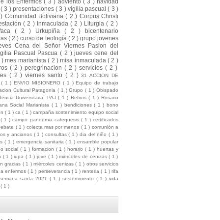
de los Enfermos
( 3 )
adviento
( 3 )
navidad
a
( 3 )
presentaciones
( 3 )
vigilia pascual
( 3 )
 )
Comunidad Boliviana
( 2 )
Corpus Christi
estación
( 2 )
Inmaculada
( 2 )
Liturgia
( 2 )
Vaca
( 2 )
Urkupiña
( 2 )
bicentenario
tas
( 2 )
curso de teología
( 2 )
grupo jovenes
eves Cena del Señor Viernes Pasion del
gilia Pascual Pascua
( 2 )
jueves cene del
2 )
mes marianista
( 2 )
misa inmaculada
( 2 )
ros
( 2 )
peregrinacion
( 2 )
servicios
( 2 )
nes
( 2 )
viernes santo
( 2 )
31 ACCION DE
S
( 1 )
ENVIO MISIONERO
( 1 )
Equipo de trabajo
cion Cultural Patagonia
( 1 )
Grupo
( 1 )
Obispado
dencia Universitaria; PAJ
( 1 )
Retiros
( 1 )
Rosario
na Social Marianista
( 1 )
bendiciones
( 1 )
bono
ion
( 1 )
ca
( 1 )
campaña sostenimiento equipo social
l
( 1 )
campo pandemia catequesis
( 1 )
certificados
debate
( 1 )
colecta mas por menos
( 1 )
comunión a
mos y ancianos
( 1 )
consultas
( 1 )
dia del niño
( 1 )
es
( 1 )
emergencia sanitaria
( 1 )
ensamble popular
po social
( 1 )
formacion
( 1 )
horario
( 1 )
huertas y
ón
( 1 )
iupa
( 1 )
jove
( 1 )
miercoles de cenizas
( 1 )
ón gracias
( 1 )
miércoles cenizas
( 1 )
otros servicios
ua enfermos
( 1 )
perseverancia
( 1 )
renteria
( 1 )
rifa
semana santa 2021
( 1 )
sostenimiento
( 1 )
vida
a
( 1 )