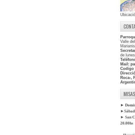
Ubicaci
CONT
Parroqu
Valle de
Marianis
Secretar
de lunes
Teléfon
Mail:
pa
Codigo 
Direcci
Roca-, 
Argenti
MISAS
► Doming
►Sábado
► San Ca
20.00hs