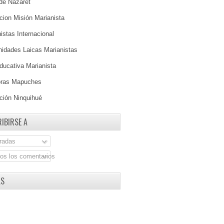
 de Nazaret
ion Misión Marianista
istas Internacional
idades Laicas Marianistas
ducativa Marianista
oras Mapuches
ción Ninquihué
IBIRSE A
radas
os los comentarios
AS