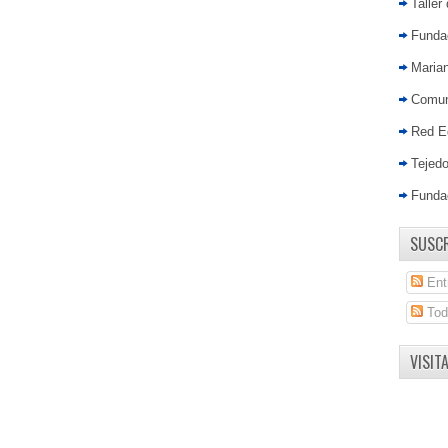
Taller
Fundac
Marian
Comun
Red E
Tejed
Funda
SUSCR
Ent
Tod
VISIT