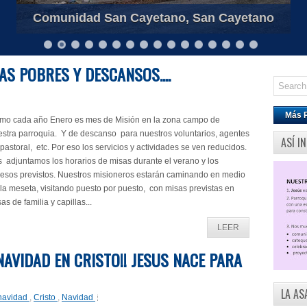
Comunidad NS de Guadalupe, 827 vv
S POBRES Y DESCANSOS....
Más 
mo cada año Enero es mes de Misión en la zona campo de
estra parroquia. Y de descanso para nuestros voluntarios, agentes
ASÍ I
pastoral, etc. Por eso los servicios y actividades se ven reducidos.
 adjuntamos los horarios de misas durante el verano y los
cesos previstos. Nuestros misioneros estarán caminando en medio
la meseta, visitando puesto por puesto, con misas previstas en
as de familia y capillas...
LEER
AVIDAD EN CRISTO!! JESUS NACE PARA
LA AS
navidad
,
Cristo
,
Navidad