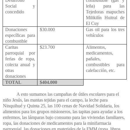
Desarrollo
combustible (gas y
Social y
leña) para las
concedido
Tejedoras mapuches
Milikilín Huitral de
El Cuy
Donaciones
$30.000
Gas oil para los tres
específicas para
vehículos
combustible
Caritas
$23.700
Alimentos,
parroquial por
medicamentos,
ferias de ropa,
pañales,
colecta anual y
combustibles para
otras
calefacción, etc.
donaciones
TOTAL
$404.000
A esto sumamos las campañas de útiles escolares para el
niño Jesús, las mantas tejidas para el campo, la leche para
Ninquihué y Quinta 25, las 100 cenas de Navidad Solidaria, los
alimentos para los grupos misioneros, las tapitas para ayudar a los
enfermos, las lámparas bajo consumo para las viviendas familiares,
ropa, las donaciones de medicamentos para la minifarmacia
parroquial, las donaciones en materiales de la FMM (ropa, libros,