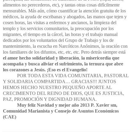
alimentos no perecederos, etc), y tantas otras cosas difícilmente
mensurables. Más aún, cómo cuantificar la atención gratuita de los
médicos, la ayuda de escribanas y abogados, las manos que tejen y
cosen horas, las visitas a enfermos y ancianos, la limpieza del
templo y los servicios comunitarios, la preocupación por los
migrantes, el tiempo en la cárcel, las horas y el trabajo manual
dedicados por los voluntarios del Grupo de Trabajo y los de
mantenimiento, la escucha en Narcóticos Anónimos, la oración con
los familiares de los difuntos, etc, etc, etc. Pero detrás siempre está
el amor hecho solidaridad y liberación
,
la misericordia que
acompaña y busca aliviar el sufrimiento, la ternura que abre
los corazones a Jesús. ¡Eso es el Evangelio!
POR TODA ESTA VIDA COMUNITARIA, PASTORAL
Y SOLIDARIA COMPARTIDA… GRACIAS!!! JUNTOS
HEMOS HECHO NUESTRO PEQUEÑO APORTE AL
CRECIMIENTO DEL REINO DE DIOS, QUE ES JUSTICIA,
PAZ, PROMOCIÓN Y DIGNIDAD HUMANA.
Muy feliz Navidad y mejor año 2013 P. Xavier sm,
Comunidad Marianista y Consejo de Asuntos Económicos
(CAE)