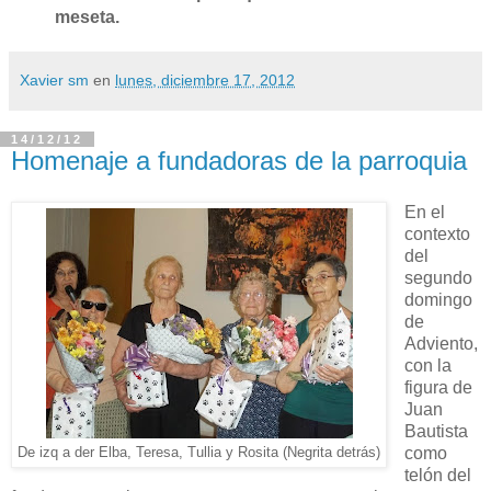
meseta.
Xavier sm
en
lunes, diciembre 17, 2012
14/12/12
Homenaje a fundadoras de la parroquia
En el
contexto
del
segundo
domingo
de
Adviento,
con la
figura de
Juan
Bautista
como
De izq a der Elba, Teresa, Tullia y Rosita (Negrita detrás)
telón del