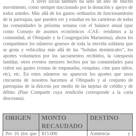
A nivel social también ha sido un año de mucho
movimiento, como siempre traccionado por la donación y apoyo de
todos ustedes. Más allá de los gastos ordinarios de funcionamiento
de la parroquia, que pueden ver y estudiar en las carteleras de todas
las comunidades la próxima semana con el balance anual (que
como Consejo de asuntos económicos -CAE- rendimos a la
comunidad, al Obispado y la Congregación Marianista), ahora les
compartimos los números gruesos de toda la movida solidaria que
se gesta y vehiculiza más allá de las “bolsitas dominicales”, los
aportes voluntarios por los sacramentos recibidos, la catequesis
familiar, otros eventos menores hechos por las comunidades para
cubrir sus gastos (ventas de empanadas, rosquitas, cine para niños,
etc), etc. En estos números no aparecen los aportes que unos
cincuenta de nosotros hacemos al Obispado y al conjunto de
parroquias de la diócesis por medio de las tarjetas de crédito y de
débito (Plan Compartir cuya rendición corresponde a la curia
diocesana).
ORIGEN
MONTO
DESTINO
RECAUDADO
Pro 16 (los que
$15.000
Asistencia y