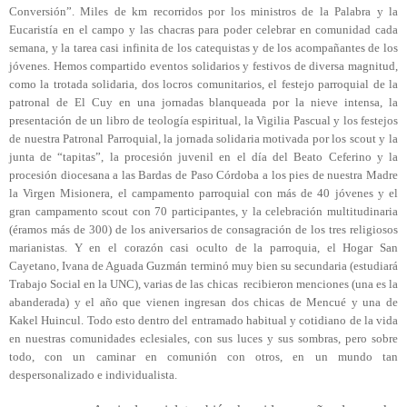
Conversión”. Miles de km recorridos por los ministros de la Palabra y la
Eucaristía en el campo y las chacras para poder celebrar en comunidad cada
semana, y la tarea casi infinita de los catequistas y de los acompañantes de los
jóvenes. Hemos compartido eventos solidarios y festivos de diversa magnitud,
como la trotada solidaria, dos locros comunitarios, el festejo parroquial de la
patronal de El Cuy en una jornadas blanqueada por la nieve intensa, la
presentación de un libro de teología espiritual, la Vigilia Pascual y los festejos
de nuestra Patronal Parroquial, la jornada solidaria motivada por los scout y la
junta de “tapitas”, la procesión juvenil en el día del Beato Ceferino y la
procesión diocesana a las Bardas de Paso Córdoba a los pies de nuestra Madre
la Virgen Misionera, el campamento parroquial con más de 40 jóvenes y el
gran campamento scout con 70 participantes, y la celebración multitudinaria
(éramos más de 300) de los aniversarios de consagración de los tres religiosos
marianistas. Y en el corazón casi oculto de la parroquia, el Hogar San
Cayetano, Ivana de Aguada Guzmán terminó muy bien su secundaria (estudiará
Trabajo Social en la UNC), varias de las chicas recibieron menciones (una es la
abanderada) y el año que vienen ingresan dos chicas de Mencué y una de
Kakel Huincul. Todo esto dentro del entramado habitual y cotidiano de la vida
en nuestras comunidades eclesiales, con sus luces y sus sombras, pero sobre
todo, con un caminar en comunión con otros, en un mundo tan
despersonalizado e individualista.