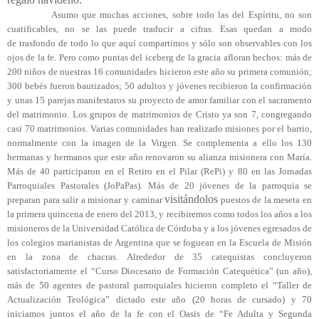
Asumo que muchas acciones, sobre todo las del Espíritu, no son
cuatificables, no se las puede traducir a cifras. Esas quedan a modo
de trasfondo de todo lo que aquí compartimos y sólo son observables con los
ojos de la fe. Pero como puntas del iceberg de la gracia afloran hechos: más de
200 niños de nuestras 16 comunidades hicieron este año su primera comunión;
300 bebés fueron bautizados; 50 adultos y jóvenes recibieron la confirmación
y unas 15 parejas manifestaros su proyecto de amor familiar con el sacramento
del matrimonio. Los grupos de matrimonios de Cristo ya son 7, congregando
casi 70 matrimonios. Varias comunidades han realizado misiones por el barrio,
normalmente con la imagen de la Virgen. Se complementa a ello los 130
hermanas y hermanos que este año renovaron su alianza misionera con María.
Más de 40 participaron en el Retiro en el Pilar (RePi) y 80 en las Jornadas
Parroquiales Pastorales (JoPaPas). Más de 20 jóvenes de la parroquia se
visitándolos
preparan para salir a misionar y caminar
puestos de la meseta en
la primera quincena de enero del 2013, y recibiremos como todos los años a los
misioneros de la Universidad Católica de Córdoba y a los jóvenes egresados de
los colegios marianistas de Argentina que se foguean en la Escuela de Misión
en la zona de chacras. Alrededor de 35 catequistas concluyeron
satisfactoriamente el “Curso Diocesano de Formación Catequética” (un año),
más de 50 agentes de pastoral parroquiales hicieron completo el “Taller de
Actualización Teológica” dictado este año (20 horas de cursado) y 70
iniciamos juntos el año de la fe con el Oasis de “Fe Adulta y Segunda