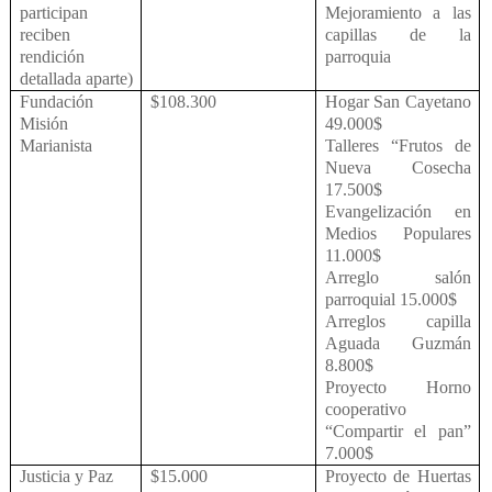
participan
Mejoramiento a las
reciben
capillas de la
rendición
parroquia
detallada aparte)
Fundación
$108.300
Hogar San Cayetano
Misión
49.000$
Marianista
Talleres “Frutos de
Nueva Cosecha
17.500$
Evangelización en
Medios Populares
11.000$
Arreglo salón
parroquial 15.000$
Arreglos capilla
Aguada Guzmán
8.800$
Proyecto Horno
cooperativo
“Compartir el pan”
7.000$
Justicia y Paz
$15.000
Proyecto de Huertas