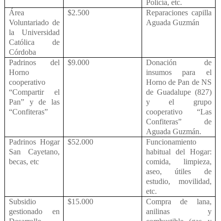
Policía, etc.
Área
$2.500
Reparaciones capilla
Voluntariado de
Aguada Guzmán
la Universidad
Católica de
Córdoba
Padrinos del
$9.000
Donación de
Horno
insumos para el
cooperativo
Horno de Pan de NS
“Compartir el
de Guadalupe (827)
Pan” y de las
y el grupo
“Confiteras”
cooperativo “Las
Confiteras” de
Aguada Guzmán.
Padrinos Hogar
$52.000
Funcionamiento
San Cayetano,
habitual del Hogar:
becas, etc
comida, limpieza,
aseo, útiles de
estudio, movilidad,
etc.
Subsidio
$15.000
Compra de lana,
gestionado en
anilinas y