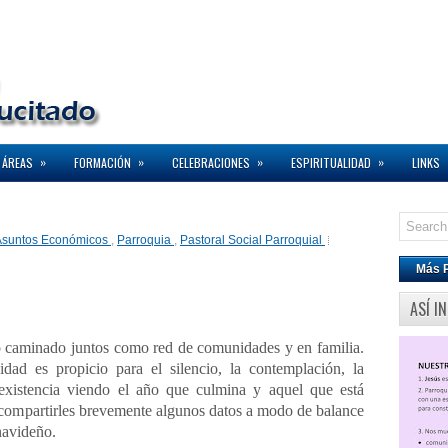
»
»
»
»
 ÁREAS
FORMACIÓN
CELEBRACIONES
ESPIRITUALIDAD
LINKS
Asuntos Económicos
,
Parroquia
,
Pastoral Social Parroquial
Más 
ASÍ I
inado juntos como red de comunidades y en familia.
ad es propicio para el silencio, la contemplación, la
existencia viendo el año que culmina y aquel que está
 compartirles brevemente algunos datos a modo de balance
 navideño.