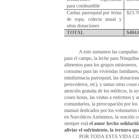
para combustible
Caritas parroquial por ferias
$23.7
de ropa, colecta anual y
otras donaciones
TOTAL
$404.
A esto sumamos las campañas de útil
para el campo, la leche para Ninquihu
alimentos para los grupos misioneros, 
consumo para las viviendas familiares
minifarmacia parroquial, las donacion
perecederos, etc), y tantas otras cosa
atención gratuita de los médicos, la a
cosen horas, las visitas a enfermos y a
comunitarios, la preocupación por los m
manual dedicados por los voluntarios 
en Narcóticos Anónimos, la oración con 
siempre está
el amor hecho solidarid
aliviar el sufrimiento, la ternura qu
POR TODA ESTA VIDA COMU