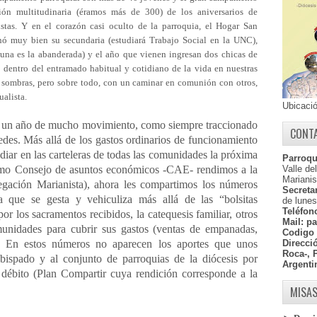
ción multitudinaria (éramos más de 300) de los aniversarios de
istas. Y en el corazón casi oculto de la parroquia, el Hogar San
 muy bien su secundaria (estudiará Trabajo Social en la UNC),
(una es la abanderada) y el año que vienen ingresan dos chicas de
dentro del entramado habitual y cotidiano de la vida en nuestras
s sombras, pero sobre todo, con un caminar en comunión con otros,
alista.
Ubicaci
 año de mucho movimiento, como siempre traccionado
CONT
des. Más allá de los gastos ordinarios de funcionamiento
diar en las carteleras de todas las comunidades la próxima
Parroqu
omo Consejo de asuntos económicos -CAE- rendimos a la
Valle de
Marianis
gación Marianista), ahora les compartimos los números
Secretar
a que se gesta y vehiculiza más allá de las “bolsitas
de lunes
Teléfon
or los sacramentos recibidos, la catequesis familiar, otros
Mail:
pa
unidades para cubrir sus gastos (ventas de empanadas,
Codigo 
tc. En estos números no aparecen los aportes que unos
Direcci
Roca-, 
ispado y al conjunto de parroquias de la diócesis por
Argenti
e débito (Plan Compartir cuya rendición corresponde a la
MISAS