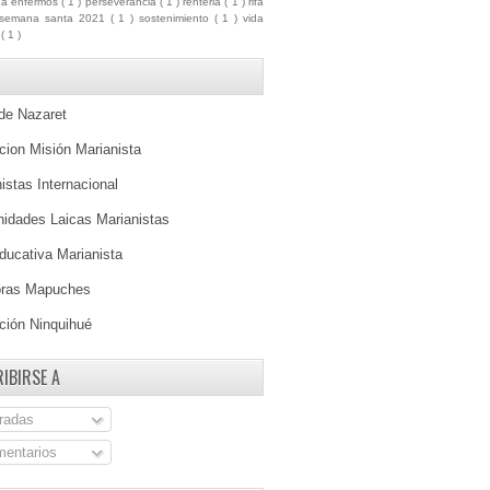
ua enfermos
( 1 )
perseverancia
( 1 )
renteria
( 1 )
rifa
semana santa 2021
( 1 )
sostenimiento
( 1 )
vida
a
( 1 )
 de Nazaret
ion Misión Marianista
istas Internacional
idades Laicas Marianistas
ducativa Marianista
oras Mapuches
ción Ninquihué
IBIRSE A
radas
entarios