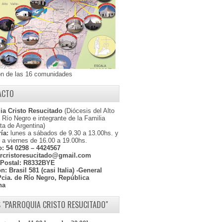
ón de las 16 comunidades
ACTO
ia Cristo Resucitado
(Diócesis del Alto
l Río Negro e integrante de la Familia
ta de Argentina)
ía:
lunes a sábados de 9.30 a 13.00hs. y
 a viernes de 16.00 a 19.00hs.
o:
54 0298 – 4424567
rcristoresucitado@gmail.com
Postal:
R8332BYE
ón:
Brasil 581 (casi Italia) -General
Pcia. de Río Negro, República
na
 "PARROQUIA CRISTO RESUCITADO"