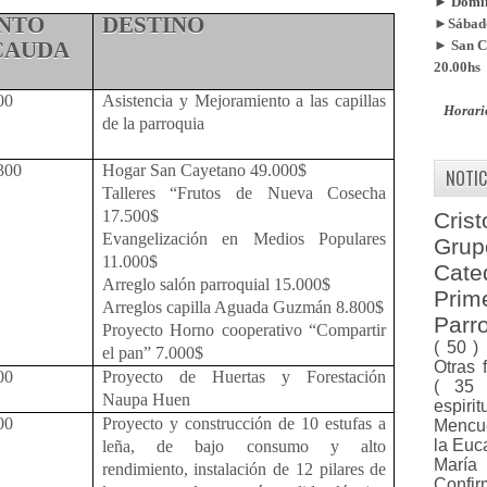
► Doming
NTO
DESTINO
►Sábado
CAUDA
► San Ca
20.00hs
00
Asistencia y Mejoramiento a las capillas
Horari
de la parroquia
300
Hogar San Cayetano 49.000$
NOTIC
Talleres “Frutos de Nueva Cosecha
17.500$
Cris
Evangelización en Medios Populares
Gru
11.000$
Cat
Arreglo salón parroquial 15.000$
Pri
Arreglos capilla Aguada Guzmán 8.800$
Parr
Proyecto Horno cooperativo “Compartir
( 50 )
el pan” 7.000$
Otras 
00
Proyecto de Huertas y Forestación
( 35
Naupa Huen
espiri
00
Proyecto y construcción de 10 estufas a
Menc
la Euc
leña, de bajo consumo y alto
Marí
rendimiento, instalación de 12 pilares de
Confi