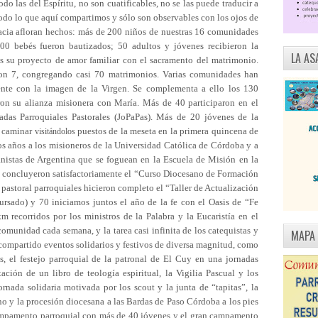
 del Espíritu, no son cuatificables, no se las puede traducir a
todo lo que aquí compartimos y sólo son observables con los ojos de
racia afloran hechos: más de 200 niños de nuestras 16 comunidades
00 bebés fueron bautizados; 50 adultos y jóvenes recibieron la
LA AS
s su proyecto de amor familiar con el sacramento del matrimonio.
on 7, congregando casi 70 matrimonios. Varias comunidades han
ente con la imagen de la Virgen. Se complementa a ello los 130
n su alianza misionera con María. Más de 40 participaron en el
nadas Parroquiales Pastorales (JoPaPas). Más de 20 jóvenes de la
y caminar
puestos de la meseta en la primera quincena de
visitándolos
s años a los misioneros de la Universidad Católica de Córdoba y a
anistas de Argentina que se foguean en la Escuela de Misión en la
s concluyeron satisfactoriamente el “Curso Diocesano de Formación
pastoral parroquiales hicieron completo el “Taller de Actualización
ursado) y 70 iniciamos juntos el año de la fe con el Oasis de “Fe
recorridos por los ministros de la Palabra y la Eucaristía en el
omunidad cada semana, y la tarea casi infinita de los catequistas y
MAPA
ompartido eventos solidarios y festivos de diversa magnitud, como
os, el festejo parroquial de la patronal de El Cuy en una jornadas
ación de un libro de teología espiritual, la Vigilia Pascual y los
jornada solidaria motivada por los scout y la junta de “tapitas”, la
no y la procesión diocesana a las Bardas de Paso Córdoba a los pies
campamento parroquial con más de 40 jóvenes y el gran campamento