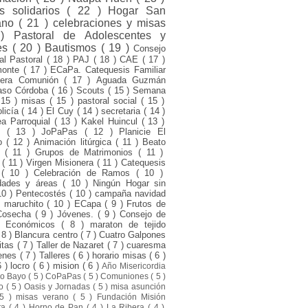
s solidarios
( 22 )
Hogar San
ano
( 21 )
celebraciones y misas
 )
Pastoral de Adolescentes y
es
( 20 )
Bautismos
( 19 )
Consejo
ial Pastoral
( 18 )
PAJ
( 18 )
CAE
( 17 )
monte
( 17 )
ECaPa. Catequesis Familiar
mera Comunión
( 17 )
Aguada Guzmán
aso Córdoba
( 16 )
Scouts
( 15 )
Semana
 15 )
misas
( 15 )
pastoral social
( 15 )
olicía
( 14 )
El Cuy
( 14 )
secretaria
( 14 )
a Parroquial
( 13 )
Kakel Huincul
( 13 )
ni
( 13 )
JoPaPas
( 12 )
Planicie El
to
( 12 )
Animación litúrgica
( 11 )
Beato
o
( 11 )
Grupos de Matrimonios
( 11 )
d
( 11 )
Virgen Misionera
( 11 )
Catequesis
s
( 10 )
Celebración de Ramos
( 10 )
dades y áreas
( 10 )
Ningún Hogar sin
10 )
Pentecostés
( 10 )
campaña navidad
l maruchito
( 10 )
ECapa
( 9 )
Frutos de
Cosecha
( 9 )
Jóvenes.
( 9 )
Consejo de
s Económicos
( 8 )
maraton de tejido
 8 )
Blancura centro
( 7 )
Cuatro Galpones
itas
( 7 )
Taller de Nazaret
( 7 )
cuaresma
venes
( 7 )
Talleres
( 6 )
horario misas
( 6 )
6 )
locro
( 6 )
mision
( 6 )
Año Misericordia
ro Bayo
( 5 )
CoPaPas
( 5 )
Comuniones
( 5 )
to
( 5 )
Oasis y Jornadas
( 5 )
misa asunción
 5 )
misas verano
( 5 )
Fundación Misión
sta
( 4 )
Horno de Pan
( 4 )
La Ribera
( 4 )