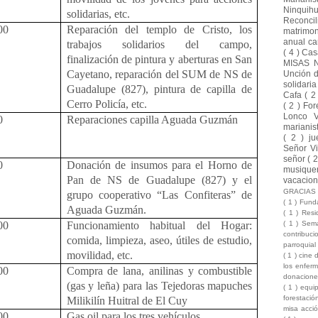
Ninquih
solidarias, etc.
Reconci
00
Reparación del templo de Cristo, los
matrimo
anual ca
trabajos solidarios del campo,
( 4 )
Cas
finalización de pintura y aberturas en San
MISAS 
Cayetano, reparación del SUM de NS de
Unción 
solidari
Guadalupe (827), pintura de capilla de
Cafa
( 2
Cerro Policía, etc.
( 2 )
For
Lonco 
0
Reparaciones capilla Aguada Guzmán
marianis
( 2 )
ju
Señor Vi
señor
( 
0
Donación de insumos para el Horno de
musique
Pan de NS de Guadalupe (827) y el
vacacio
GRACIA
grupo cooperativo “Las Confiteras” de
( 1 )
Funda
Aguada Guzmán.
( 1 )
Resi
00
Funcionamiento habitual del Hogar:
( 1 )
Sema
contribuc
comida, limpieza, aseo, útiles de estudio,
parroquia
movilidad, etc.
( 1 )
cine 
los enfer
00
Compra de lana, anilinas y combustible
donacion
(gas y leña) para las Tejedoras mapuches
( 1 )
equi
forestaci
Milikilín Huitral de El Cuy
misa acci
00
Gas oil para los tres vehículos