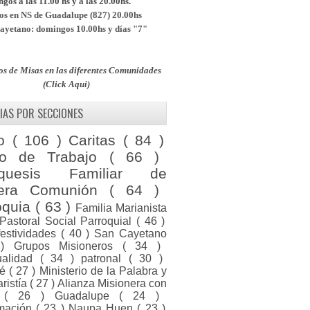
os a las 11.00 hs y a las 20.00hs.
s en NS de Guadalupe (827) 20.00hs
yetano: domingos 10.00hs y días "7"
os de Misas en las diferentes Comunidades
(Click Aqui)
IAS POR SECCIONES
to
( 106 )
Caritas
( 84 )
po de Trabajo
( 66 )
equesis Familiar de
mera Comunión
( 64 )
oquia
( 63 )
Familia Marianista
Pastoral Social Parroquial
( 46 )
festividades
( 40 )
San Cayetano
 )
Grupos Misioneros
( 34 )
tualidad
( 34 )
patronal
( 30 )
ué
( 27 )
Ministerio de la Palabra y
aristía
( 27 )
Alianza Misionera con
a
( 26 )
Guadalupe
( 24 )
rmación
( 23 )
Naupa Huen
( 23 )