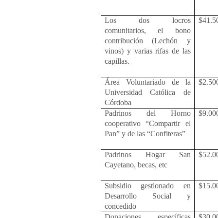
Los dos locros
$41.5
comunitarios, el bono
contribución (Lechón y
vinos) y varias rifas de las
capillas.
Área Voluntariado de la
$2.50
Universidad Católica de
Córdoba
Padrinos del Horno
$9.00
cooperativo “Compartir el
Pan” y de las “Confiteras”
Padrinos Hogar San
$52.0
Cayetano, becas, etc
Subsidio gestionado en
$15.0
Desarrollo Social y
concedido
Donaciones específicas
$30.0