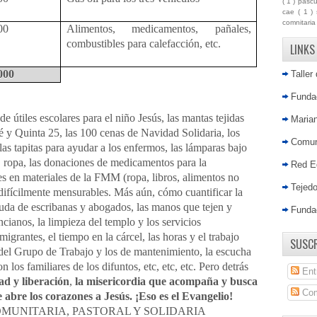
( 1 )
pasc
cae
( 1 )
comnitari
00
Alimentos, medicamentos, pañales,
combustibles para calefacción, etc.
LINKS
000
Taller
Fundac
es escolares para el niño Jesús, las mantas tejidas
Marian
é y Quinta 25, las 100 cenas de Navidad Solidaria, los
Comun
las tapitas para ayudar a los enfermos, las lámparas bajo
, ropa, las donaciones de medicamentos para la
Red E
es en materiales de la FMM (ropa, libros, alimentos no
Tejed
s difícilmente mensurables. Más aún, cómo cuantificar la
yuda de escribanas y abogados, las manos que tejen y
Funda
ncianos, la limpieza del templo y los servicios
igrantes, el tiempo en la cárcel, las horas y el trabajo
SUSCR
del Grupo de Trabajo y los de mantenimiento, la escucha
los familiares de los difuntos, etc, etc, etc. Pero detrás
Ent
ad y liberación
,
la misericordia que acompaña y busca
Com
e abre los corazones a Jesús. ¡Eso es el Evangelio!
NITARIA, PASTORAL Y SOLIDARIA