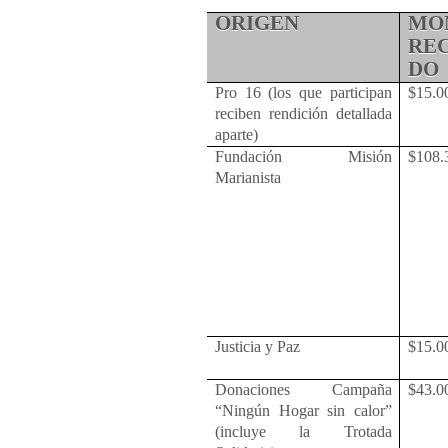
ORIGEN
MO
RE
DO
Pro 16 (los que participan
$15.0
reciben rendición detallada
aparte)
Fundación Misión
$108.
Marianista
Justicia y Paz
$15.0
Donaciones Campaña
$43.0
“Ningún Hogar sin calor”
(incluye la Trotada