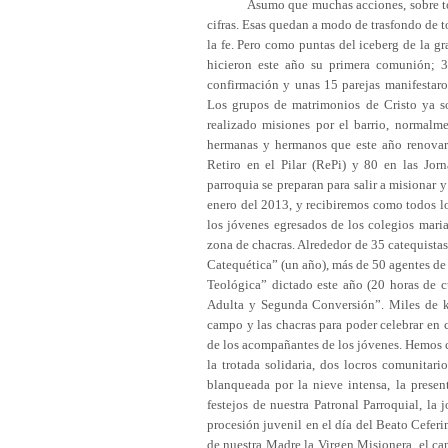
Asumo que muchas acciones, sobre todo las
cifras. Esas quedan a modo de trasfondo de 
la fe. Pero como puntas del iceberg de la g
hicieron este año su primera comunión; 3
confirmación y unas 15 parejas manifestaro
Los grupos de matrimonios de Cristo ya s
realizado misiones por el barrio, normalm
hermanas y hermanos que este año renovaro
Retiro en el Pilar (RePi) y 80 en las Jor
parroquia se preparan para salir a misionar 
enero del 2013, y recibiremos como todos lo
los jóvenes egresados de los colegios mari
zona de chacras. Alrededor de 35 catequista
Catequética” (un año), más de 50 agentes de 
Teológica” dictado este año (20 horas de c
Adulta y Segunda Conversión”. Miles de km 
campo y las chacras para poder celebrar en c
de los acompañantes de los jóvenes. Hemos c
la trotada solidaria, dos locros comunitari
blanqueada por la nieve intensa, la present
festejos de nuestra Patronal Parroquial, la 
procesión juvenil en el día del Beato Ceferi
de nuestra Madre la Virgen Misionera, el 