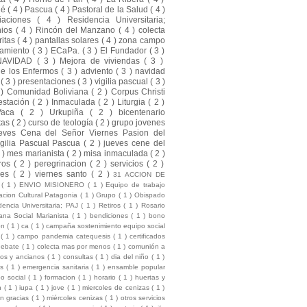
ué
( 4 )
Pascua
( 4 )
Pastoral de la Salud
( 4 )
liaciones
( 4 )
Residencia Universitaria;
nios
( 4 )
Rincón del Manzano
( 4 )
colecta
ritas
( 4 )
pantallas solares
( 4 )
zona campo
amiento
( 3 )
ECaPa.
( 3 )
El Fundador
( 3 )
NAVIDAD
( 3 )
Mejora de viviendas
( 3 )
de los Enfermos
( 3 )
adviento
( 3 )
navidad
a
( 3 )
presentaciones
( 3 )
vigilia pascual
( 3 )
 )
Comunidad Boliviana
( 2 )
Corpus Christi
estación
( 2 )
Inmaculada
( 2 )
Liturgia
( 2 )
Vaca
( 2 )
Urkupiña
( 2 )
bicentenario
tas
( 2 )
curso de teología
( 2 )
grupo jovenes
eves Cena del Señor Viernes Pasion del
gilia Pascual Pascua
( 2 )
jueves cene del
2 )
mes marianista
( 2 )
misa inmaculada
( 2 )
ros
( 2 )
peregrinacion
( 2 )
servicios
( 2 )
nes
( 2 )
viernes santo
( 2 )
31 ACCION DE
S
( 1 )
ENVIO MISIONERO
( 1 )
Equipo de trabajo
cion Cultural Patagonia
( 1 )
Grupo
( 1 )
Obispado
dencia Universitaria; PAJ
( 1 )
Retiros
( 1 )
Rosario
na Social Marianista
( 1 )
bendiciones
( 1 )
bono
ion
( 1 )
ca
( 1 )
campaña sostenimiento equipo social
l
( 1 )
campo pandemia catequesis
( 1 )
certificados
debate
( 1 )
colecta mas por menos
( 1 )
comunión a
mos y ancianos
( 1 )
consultas
( 1 )
dia del niño
( 1 )
es
( 1 )
emergencia sanitaria
( 1 )
ensamble popular
po social
( 1 )
formacion
( 1 )
horario
( 1 )
huertas y
ón
( 1 )
iupa
( 1 )
jove
( 1 )
miercoles de cenizas
( 1 )
ón gracias
( 1 )
miércoles cenizas
( 1 )
otros servicios