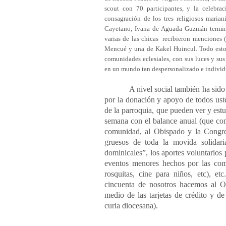
scout con 70 participantes, y la celebra
consagración de los tres religiosos marian
Cayetano, Ivana de Aguada Guzmán terminó
varias de las chicas recibieron menciones 
Mencué y una de Kakel Huincul. Todo esto 
comunidades eclesiales, con sus luces y su
en un mundo tan despersonalizado e individu
A nivel social también ha sido un
por la donación y apoyo de todos uste
de la parroquia, que pueden ver y estu
semana con el balance anual (que c
comunidad, al Obispado y la Congre
gruesos de toda la movida solidari
dominicales”, los aportes voluntarios p
eventos menores hechos por las com
rosquitas, cine para niños, etc), e
cincuenta de nosotros hacemos al Ob
medio de las tarjetas de crédito y d
curia diocesana).