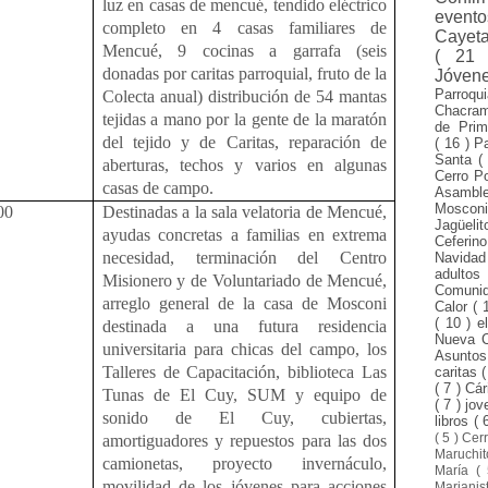
luz en casas de mencué, tendido eléctrico
evento
completo en 4 casas familiares de
Cayet
Mencué, 9 cocinas a garrafa (seis
( 21
donadas por caritas parroquial, fruto de la
Jóven
Parroqu
Colecta anual) distribución de 54 mantas
Chacra
tejidas a mano por la gente de la maratón
de Pri
del tejido y de Caritas, reparación de
( 16 )
P
Santa
(
aberturas, techos y varios en algunas
Cerro P
casas de campo.
Asamble
Mosco
00
Destinadas a la sala velatoria de Mencué,
Jagüeli
ayudas concretas a familias en extrema
Ceferin
necesidad, terminación del Centro
Navida
adulto
Misionero y de Voluntariado de Mencué,
Comuni
arreglo general de la casa de Mosconi
Calor
( 
( 10 )
e
destinada a una futura residencia
Nueva 
universitaria para chicas del campo, los
Asunto
Talleres de Capacitación, biblioteca Las
caritas
(
( 7 )
Cár
Tunas de El Cuy, SUM y equipo de
( 7 )
jo
sonido de El Cuy, cubiertas,
libros
( 
( 5 )
Cer
amortiguadores y repuestos para las dos
Maruchi
camionetas, proyecto invernáculo,
María
(
movilidad de los jóvenes para acciones
Mariani