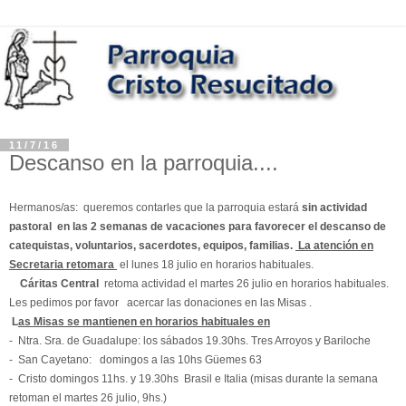
11/7/16
Descanso en la parroquia....
Hermanos/as: queremos contarles que la parroquia estará
sin actividad
pastoral en las 2 semanas de vacaciones para favorecer el descanso de
catequistas, voluntarios, sacerdotes, equipos, familias.
La atención en
Secretaria retomara
el lunes 18 julio en horarios habituales.
Cáritas Central
retoma actividad el martes 26 julio en horarios habituales.
Les pedimos por favor acercar las donaciones en las Misas .
L
as Misas se mantienen en horarios habituales en
- Ntra. Sra. de Guadalupe: los sábados 19.30hs. Tres Arroyos y Bariloche
- San Cayetano: domingos a las 10hs Güemes 63
- Cristo domingos 11hs. y 19.30hs Brasil e Italia (misas durante la semana
retoman el martes 26 julio, 9hs.)