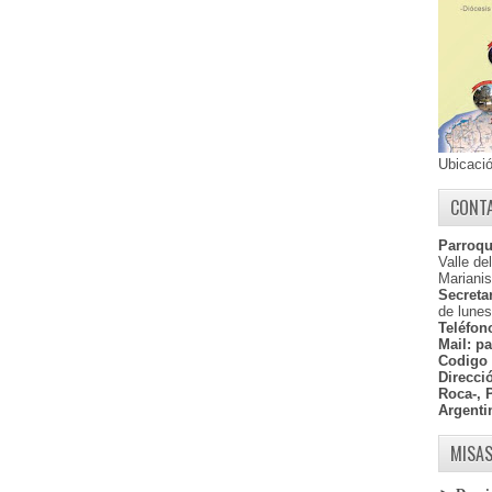
Ubicaci
CONT
Parroqu
Valle de
Marianis
Secretar
de lunes
Teléfon
Mail:
pa
Codigo 
Direcci
Roca-, 
Argenti
MISAS