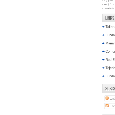
( 1 )
pasc
cae
( 1 )
comnitari
LINKS
Taller
Fundac
Marian
Comun
Red E
Tejed
Funda
SUSCR
Ent
Com