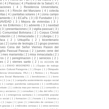
ué
( 4 )
Pascua
( 4 )
Pastoral de la Salud
( 4 )
liaciones
( 4 )
Residencia Universitaria;
nios
( 4 )
Rincón del Manzano
( 4 )
colecta
ritas
( 4 )
pantallas solares
( 4 )
zona campo
amiento
( 3 )
ECaPa.
( 3 )
El Fundador
( 3 )
NAVIDAD
( 3 )
Mejora de viviendas
( 3 )
de los Enfermos
( 3 )
adviento
( 3 )
navidad
a
( 3 )
presentaciones
( 3 )
vigilia pascual
( 3 )
 )
Comunidad Boliviana
( 2 )
Corpus Christi
estación
( 2 )
Inmaculada
( 2 )
Liturgia
( 2 )
Vaca
( 2 )
Urkupiña
( 2 )
bicentenario
tas
( 2 )
curso de teología
( 2 )
grupo jovenes
eves Cena del Señor Viernes Pasion del
gilia Pascual Pascua
( 2 )
jueves cene del
2 )
mes marianista
( 2 )
misa inmaculada
( 2 )
ros
( 2 )
peregrinacion
( 2 )
servicios
( 2 )
nes
( 2 )
viernes santo
( 2 )
31 ACCION DE
S
( 1 )
ENVIO MISIONERO
( 1 )
Equipo de trabajo
cion Cultural Patagonia
( 1 )
Grupo
( 1 )
Obispado
dencia Universitaria; PAJ
( 1 )
Retiros
( 1 )
Rosario
na Social Marianista
( 1 )
bendiciones
( 1 )
bono
ion
( 1 )
ca
( 1 )
campaña sostenimiento equipo social
l
( 1 )
campo pandemia catequesis
( 1 )
certificados
debate
( 1 )
colecta mas por menos
( 1 )
comunión a
mos y ancianos
( 1 )
consultas
( 1 )
dia del niño
( 1 )
es
( 1 )
emergencia sanitaria
( 1 )
ensamble popular
po social
( 1 )
formacion
( 1 )
horario
( 1 )
huertas y
ón
( 1 )
iupa
( 1 )
jove
( 1 )
miercoles de cenizas
( 1 )
ón gracias
( 1 )
miércoles cenizas
( 1 )
otros servicios