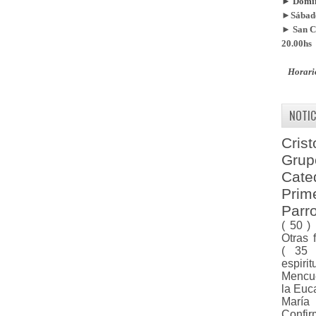
► Doming
►Sábado
► San Ca
20.00hs
Horari
NOTIC
Cris
Gru
Cat
Pri
Parr
( 50 )
Otras 
( 35
espiri
Menc
la Euc
Marí
Confi