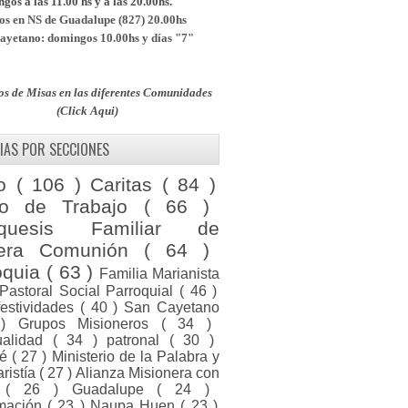
os a las 11.00 hs y a las 20.00hs.
s en NS de Guadalupe (827) 20.00hs
yetano: domingos 10.00hs y días "7"
os de Misas en las diferentes Comunidades
(Click Aqui)
IAS POR SECCIONES
to
( 106 )
Caritas
( 84 )
po de Trabajo
( 66 )
equesis Familiar de
mera Comunión
( 64 )
oquia
( 63 )
Familia Marianista
Pastoral Social Parroquial
( 46 )
festividades
( 40 )
San Cayetano
 )
Grupos Misioneros
( 34 )
tualidad
( 34 )
patronal
( 30 )
ué
( 27 )
Ministerio de la Palabra y
aristía
( 27 )
Alianza Misionera con
a
( 26 )
Guadalupe
( 24 )
rmación
( 23 )
Naupa Huen
( 23 )