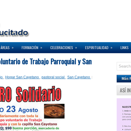
»
»
»
»
 ÁREAS
FORMACIÓN
CELEBRACIONES
ESPIRITUALIDAD
LINKS
oluntario de Trabajo Parroquial y San
jo
,
Hogar San Cayetano
,
pastoral social
,
San Cayetano
Más 
ASÍ I