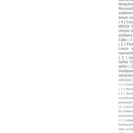
Ninquih
Reconci
matrimo
anual ca
( 4 )
Cas
MISAS 
Unción 
solidari
Cafa
( 2
( 2 )
For
Lonco 
marianis
( 2 )
ju
Señor Vi
señor
( 
musique
vacacio
GRACIA
( 1 )
Funda
( 1 )
Resi
( 1 )
Sema
contribuc
parroquia
( 1 )
cine 
los enfer
donacion
( 1 )
equi
forestaci
misa acci