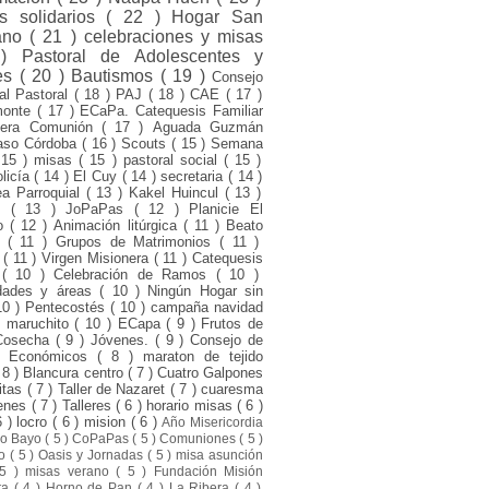
s solidarios
( 22 )
Hogar San
ano
( 21 )
celebraciones y misas
 )
Pastoral de Adolescentes y
es
( 20 )
Bautismos
( 19 )
Consejo
ial Pastoral
( 18 )
PAJ
( 18 )
CAE
( 17 )
monte
( 17 )
ECaPa. Catequesis Familiar
mera Comunión
( 17 )
Aguada Guzmán
aso Córdoba
( 16 )
Scouts
( 15 )
Semana
 15 )
misas
( 15 )
pastoral social
( 15 )
olicía
( 14 )
El Cuy
( 14 )
secretaria
( 14 )
a Parroquial
( 13 )
Kakel Huincul
( 13 )
ni
( 13 )
JoPaPas
( 12 )
Planicie El
to
( 12 )
Animación litúrgica
( 11 )
Beato
o
( 11 )
Grupos de Matrimonios
( 11 )
d
( 11 )
Virgen Misionera
( 11 )
Catequesis
s
( 10 )
Celebración de Ramos
( 10 )
dades y áreas
( 10 )
Ningún Hogar sin
10 )
Pentecostés
( 10 )
campaña navidad
l maruchito
( 10 )
ECapa
( 9 )
Frutos de
Cosecha
( 9 )
Jóvenes.
( 9 )
Consejo de
s Económicos
( 8 )
maraton de tejido
 8 )
Blancura centro
( 7 )
Cuatro Galpones
itas
( 7 )
Taller de Nazaret
( 7 )
cuaresma
venes
( 7 )
Talleres
( 6 )
horario misas
( 6 )
6 )
locro
( 6 )
mision
( 6 )
Año Misericordia
ro Bayo
( 5 )
CoPaPas
( 5 )
Comuniones
( 5 )
to
( 5 )
Oasis y Jornadas
( 5 )
misa asunción
 5 )
misas verano
( 5 )
Fundación Misión
sta
( 4 )
Horno de Pan
( 4 )
La Ribera
( 4 )