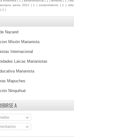
ua enfermos
( 1 )
perseverancia
( 1 )
renteria
( 1 )
rifa
semana santa 2021
( 1 )
sostenimiento
( 1 )
vida
a
( 1 )
 de Nazaret
ion Misión Marianista
istas Internacional
idades Laicas Marianistas
ducativa Marianista
oras Mapuches
ción Ninquihué
IBIRSE A
radas
entarios