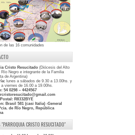
ón de las 16 comunidades
ACTO
ia Cristo Resucitado
(Diócesis del Alto
l Río Negro e integrante de la Familia
ta de Argentina)
ía:
lunes a sábados de 9.30 a 13.00hs. y
 a viernes de 16.00 a 19.00hs.
o:
54 0298 – 4424567
rcristoresucitado@gmail.com
Postal:
R8332BYE
ón:
Brasil 581 (casi Italia) -General
Pcia. de Río Negro, República
na
 "PARROQUIA CRISTO RESUCITADO"