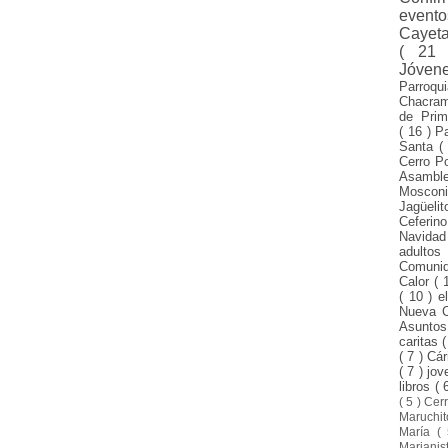
evento
Cayet
( 21
Jóven
Parroqu
Chacra
de Pri
( 16 )
P
Santa
(
Cerro P
Asamble
Mosco
Jagüeli
Ceferin
Navida
adulto
Comuni
Calor
( 
( 10 )
e
Nueva 
Asunto
caritas
(
( 7 )
Cár
( 7 )
jo
libros
( 
( 5 )
Cer
Maruchi
María
(
Mariani