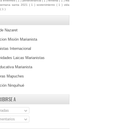
ua enfermos
( 1 )
perseverancia
( 1 )
renteria
( 1 )
rifa
semana santa 2021
( 1 )
sostenimiento
( 1 )
vida
a
( 1 )
 de Nazaret
ion Misión Marianista
istas Internacional
idades Laicas Marianistas
ducativa Marianista
oras Mapuches
ción Ninquihué
IBIRSE A
radas
entarios