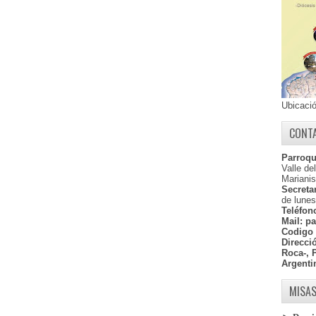
Ubicaci
CONT
Parroqu
Valle de
Marianis
Secretar
de lunes
Teléfon
Mail:
pa
Codigo 
Direcci
Roca-, 
Argenti
MISAS