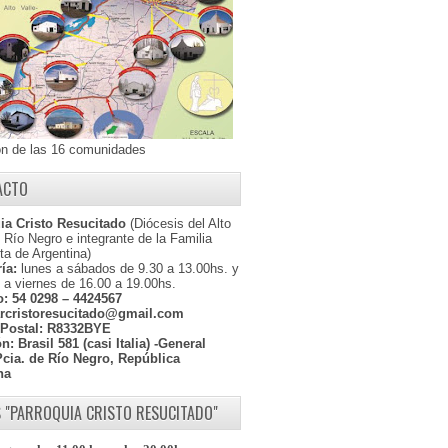
ón de las 16 comunidades
ACTO
ia Cristo Resucitado
(Diócesis del Alto
l Río Negro e integrante de la Familia
ta de Argentina)
ía:
lunes a sábados de 9.30 a 13.00hs. y
 a viernes de 16.00 a 19.00hs.
o:
54 0298 – 4424567
rcristoresucitado@gmail.com
Postal:
R8332BYE
ón:
Brasil 581 (casi Italia) -General
Pcia. de Río Negro, República
na
 "PARROQUIA CRISTO RESUCITADO"