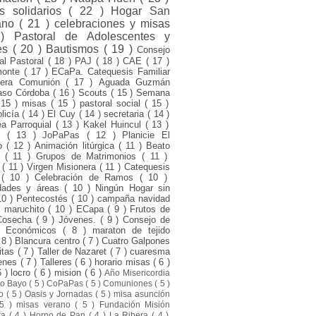
s solidarios
( 22 )
Hogar San
ano
( 21 )
celebraciones y misas
 )
Pastoral de Adolescentes y
es
( 20 )
Bautismos
( 19 )
Consejo
ial Pastoral
( 18 )
PAJ
( 18 )
CAE
( 17 )
monte
( 17 )
ECaPa. Catequesis Familiar
mera Comunión
( 17 )
Aguada Guzmán
aso Córdoba
( 16 )
Scouts
( 15 )
Semana
 15 )
misas
( 15 )
pastoral social
( 15 )
olicía
( 14 )
El Cuy
( 14 )
secretaria
( 14 )
a Parroquial
( 13 )
Kakel Huincul
( 13 )
ni
( 13 )
JoPaPas
( 12 )
Planicie El
to
( 12 )
Animación litúrgica
( 11 )
Beato
o
( 11 )
Grupos de Matrimonios
( 11 )
d
( 11 )
Virgen Misionera
( 11 )
Catequesis
s
( 10 )
Celebración de Ramos
( 10 )
dades y áreas
( 10 )
Ningún Hogar sin
10 )
Pentecostés
( 10 )
campaña navidad
l maruchito
( 10 )
ECapa
( 9 )
Frutos de
Cosecha
( 9 )
Jóvenes.
( 9 )
Consejo de
s Económicos
( 8 )
maraton de tejido
 8 )
Blancura centro
( 7 )
Cuatro Galpones
itas
( 7 )
Taller de Nazaret
( 7 )
cuaresma
venes
( 7 )
Talleres
( 6 )
horario misas
( 6 )
6 )
locro
( 6 )
mision
( 6 )
Año Misericordia
ro Bayo
( 5 )
CoPaPas
( 5 )
Comuniones
( 5 )
to
( 5 )
Oasis y Jornadas
( 5 )
misa asunción
 5 )
misas verano
( 5 )
Fundación Misión
sta
( 4 )
Horno de Pan
( 4 )
La Ribera
( 4 )