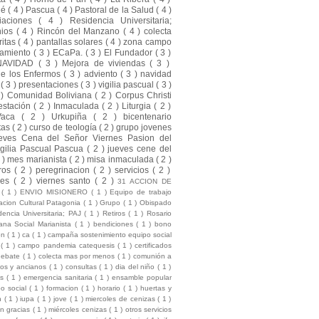
ué
( 4 )
Pascua
( 4 )
Pastoral de la Salud
( 4 )
liaciones
( 4 )
Residencia Universitaria;
nios
( 4 )
Rincón del Manzano
( 4 )
colecta
ritas
( 4 )
pantallas solares
( 4 )
zona campo
amiento
( 3 )
ECaPa.
( 3 )
El Fundador
( 3 )
NAVIDAD
( 3 )
Mejora de viviendas
( 3 )
de los Enfermos
( 3 )
adviento
( 3 )
navidad
a
( 3 )
presentaciones
( 3 )
vigilia pascual
( 3 )
 )
Comunidad Boliviana
( 2 )
Corpus Christi
estación
( 2 )
Inmaculada
( 2 )
Liturgia
( 2 )
Vaca
( 2 )
Urkupiña
( 2 )
bicentenario
tas
( 2 )
curso de teología
( 2 )
grupo jovenes
eves Cena del Señor Viernes Pasion del
gilia Pascual Pascua
( 2 )
jueves cene del
2 )
mes marianista
( 2 )
misa inmaculada
( 2 )
ros
( 2 )
peregrinacion
( 2 )
servicios
( 2 )
nes
( 2 )
viernes santo
( 2 )
31 ACCION DE
S
( 1 )
ENVIO MISIONERO
( 1 )
Equipo de trabajo
cion Cultural Patagonia
( 1 )
Grupo
( 1 )
Obispado
dencia Universitaria; PAJ
( 1 )
Retiros
( 1 )
Rosario
na Social Marianista
( 1 )
bendiciones
( 1 )
bono
ion
( 1 )
ca
( 1 )
campaña sostenimiento equipo social
l
( 1 )
campo pandemia catequesis
( 1 )
certificados
debate
( 1 )
colecta mas por menos
( 1 )
comunión a
mos y ancianos
( 1 )
consultas
( 1 )
dia del niño
( 1 )
es
( 1 )
emergencia sanitaria
( 1 )
ensamble popular
po social
( 1 )
formacion
( 1 )
horario
( 1 )
huertas y
ón
( 1 )
iupa
( 1 )
jove
( 1 )
miercoles de cenizas
( 1 )
ón gracias
( 1 )
miércoles cenizas
( 1 )
otros servicios