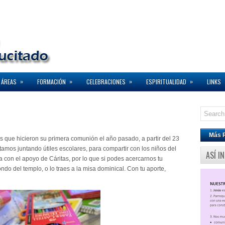
»
»
»
»
 ÁREAS
FORMACIÓN
CELEBRACIONES
ESPIRITUALIDAD
LINKS
Más 
os que hicieron su primera comunión el año pasado, a partir del 23
amos juntando útiles escolares, para compartir con los niños del
ASÍ I
on el apoyo de Cáritas, por lo que si podes acercarnos tu
ondo del templo, o lo traes a la misa dominical. Con tu aporte,