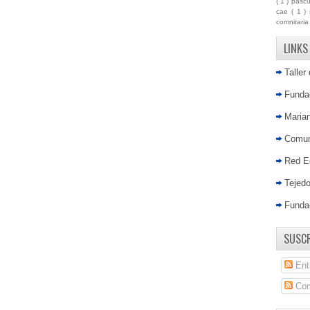
( 1 )
pasc
cae
( 1 )
comnitari
LINKS
Taller
Fundac
Marian
Comun
Red E
Tejed
Funda
SUSCR
Ent
Com