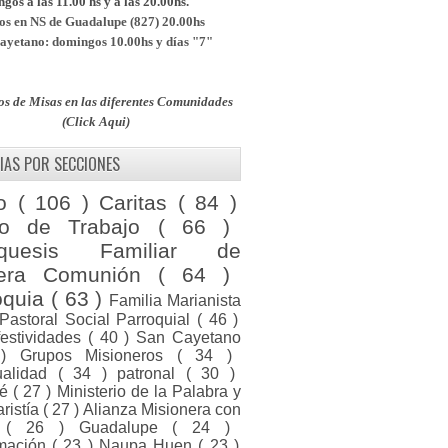
os a las 11.00 hs y a las 20.00hs.
s en NS de Guadalupe (827) 20.00hs
yetano: domingos 10.00hs y días "7"
os de Misas en las diferentes Comunidades
(Click Aqui)
IAS POR SECCIONES
to
( 106 )
Caritas
( 84 )
po de Trabajo
( 66 )
equesis Familiar de
mera Comunión
( 64 )
oquia
( 63 )
Familia Marianista
Pastoral Social Parroquial
( 46 )
festividades
( 40 )
San Cayetano
 )
Grupos Misioneros
( 34 )
tualidad
( 34 )
patronal
( 30 )
ué
( 27 )
Ministerio de la Palabra y
aristía
( 27 )
Alianza Misionera con
a
( 26 )
Guadalupe
( 24 )
rmación
( 23 )
Naupa Huen
( 23 )