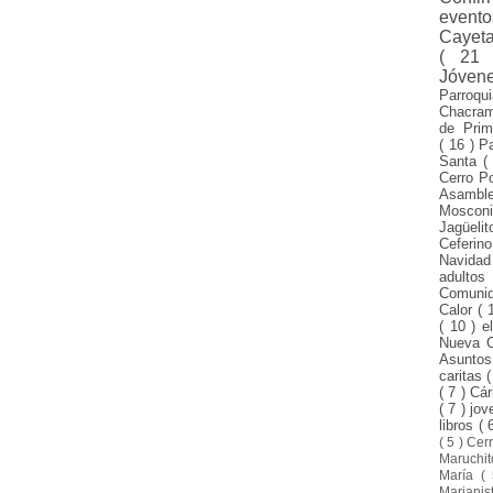
evento
Cayet
( 21
Jóven
Parroqu
Chacra
de Pri
( 16 )
P
Santa
(
Cerro P
Asamble
Mosco
Jagüeli
Ceferin
Navida
adulto
Comuni
Calor
( 
( 10 )
e
Nueva 
Asunto
caritas
(
( 7 )
Cár
( 7 )
jo
libros
( 
( 5 )
Cer
Maruchi
María
(
Mariani