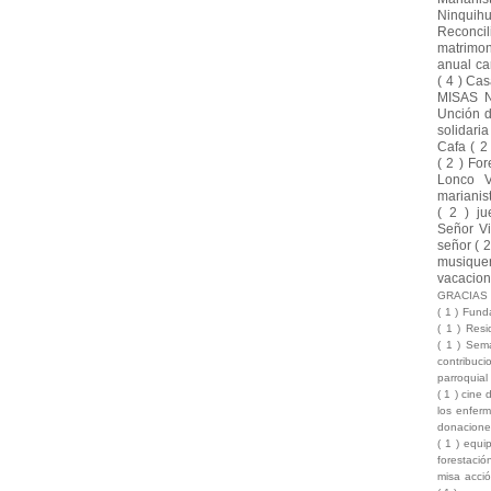
Ninquih
Reconci
matrimo
anual ca
( 4 )
Cas
MISAS 
Unción 
solidari
Cafa
( 2
( 2 )
For
Lonco 
marianis
( 2 )
ju
Señor Vi
señor
( 
musique
vacacio
GRACIA
( 1 )
Funda
( 1 )
Resi
( 1 )
Sema
contribuc
parroquia
( 1 )
cine 
los enfer
donacion
( 1 )
equi
forestaci
misa acci