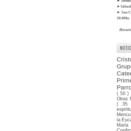
► Doming
►Sábado
► San Ca
20.00hs
Horari
NOTIC
Cris
Gru
Cat
Pri
Parr
( 50 )
Otras 
( 35
espiri
Menc
la Euc
Marí
Confi