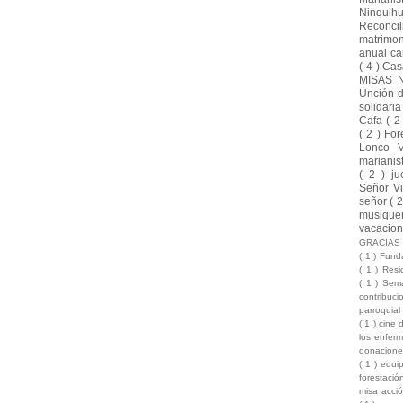
Ninquih
Reconci
matrimo
anual ca
( 4 )
Cas
MISAS 
Unción 
solidari
Cafa
( 2
( 2 )
For
Lonco 
marianis
( 2 )
ju
Señor Vi
señor
( 
musique
vacacio
GRACIA
( 1 )
Funda
( 1 )
Resi
( 1 )
Sema
contribuc
parroquia
( 1 )
cine 
los enfer
donacion
( 1 )
equi
forestaci
misa acci