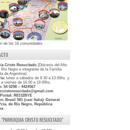
ón de las 16 comunidades
ACTO
ia Cristo Resucitado
(Diócesis del Alto
l Río Negro e integrante de la Familia
ta de Argentina)
ía:
lunes a sábados de 9.30 a 13.00hs. y
 a viernes de 16.00 a 19.00hs.
o:
54 0298 – 4424567
rcristoresucitado@gmail.com
Postal:
R8332BYE
ón:
Brasil 581 (casi Italia) -General
Pcia. de Río Negro, República
na
 "PARROQUIA CRISTO RESUCITADO"