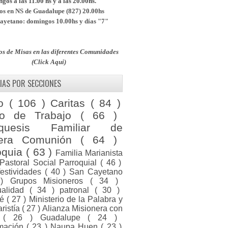
os a las 11.00 hs y a las 20.00hs.
s en NS de Guadalupe (827) 20.00hs
yetano: domingos 10.00hs y días "7"
os de Misas en las diferentes Comunidades
(Click Aqui)
IAS POR SECCIONES
to
( 106 )
Caritas
( 84 )
po de Trabajo
( 66 )
equesis Familiar de
mera Comunión
( 64 )
oquia
( 63 )
Familia Marianista
Pastoral Social Parroquial
( 46 )
festividades
( 40 )
San Cayetano
 )
Grupos Misioneros
( 34 )
tualidad
( 34 )
patronal
( 30 )
ué
( 27 )
Ministerio de la Palabra y
aristía
( 27 )
Alianza Misionera con
a
( 26 )
Guadalupe
( 24 )
rmación
( 23 )
Naupa Huen
( 23 )