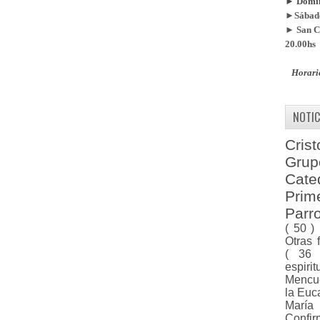
► Doming
►Sábado
► San Ca
20.00hs
Horari
NOTIC
Cris
Gru
Cat
Pri
Parr
( 50 )
Otras 
( 36
espiri
Menc
la Euc
Marí
Confi