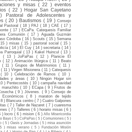
raciones y misas
( 22 )
eventos
rios
( 22 )
Hogar San Cayetano
 )
Pastoral de Adolescentes y
es
( 20 )
Bautismos
( 19 )
Consejo
ial Pastoral
( 18 )
PAJ
( 18 )
CAE
( 17 )
monte
( 17 )
ECaPa. Catequesis Familiar
mera Comunión
( 17 )
Aguada Guzmán
aso Córdoba
( 16 )
Scouts
( 15 )
Semana
 15 )
misas
( 15 )
pastoral social
( 15 )
olicía
( 14 )
El Cuy
( 14 )
secretaria
( 14 )
a Parroquial
( 13 )
Kakel Huincul
( 13 )
ni
( 13 )
JoPaPas
( 12 )
Planicie El
to
( 12 )
Animación litúrgica
( 11 )
Beato
o
( 11 )
Grupos de Matrimonios
( 11 )
d
( 11 )
Virgen Misionera
( 11 )
Catequesis
s
( 10 )
Celebración de Ramos
( 10 )
dades y áreas
( 10 )
Ningún Hogar sin
10 )
Pentecostés
( 10 )
campaña navidad
l maruchito
( 10 )
ECapa
( 9 )
Frutos de
Cosecha
( 9 )
Jóvenes.
( 9 )
Consejo de
s Económicos
( 8 )
maraton de tejido
 8 )
Blancura centro
( 7 )
Cuatro Galpones
itas
( 7 )
Taller de Nazaret
( 7 )
cuaresma
venes
( 7 )
Talleres
( 6 )
horario misas
( 6 )
6 )
locro
( 6 )
mision
( 6 )
Año Misericordia
ro Bayo
( 5 )
CoPaPas
( 5 )
Comuniones
( 5 )
to
( 5 )
Oasis y Jornadas
( 5 )
misa asunción
 5 )
misas verano
( 5 )
Fundación Misión
sta
( 4 )
Horno de Pan
( 4 )
La Ribera
( 4 )