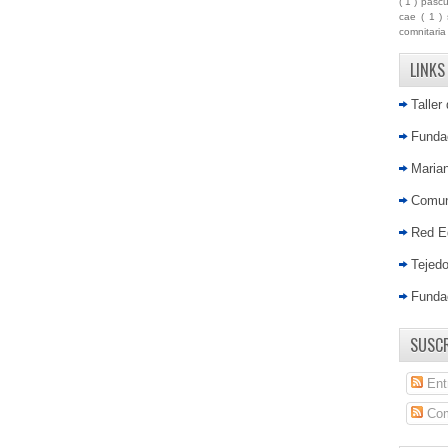
( 1 )
pasc
cae
( 1 )
comnitari
LINKS
Taller
Fundac
Marian
Comun
Red E
Tejed
Funda
SUSCR
Ent
Com