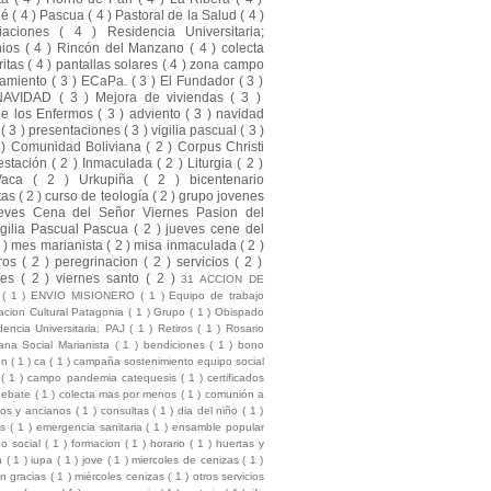
ué
( 4 )
Pascua
( 4 )
Pastoral de la Salud
( 4 )
liaciones
( 4 )
Residencia Universitaria;
nios
( 4 )
Rincón del Manzano
( 4 )
colecta
ritas
( 4 )
pantallas solares
( 4 )
zona campo
amiento
( 3 )
ECaPa.
( 3 )
El Fundador
( 3 )
NAVIDAD
( 3 )
Mejora de viviendas
( 3 )
de los Enfermos
( 3 )
adviento
( 3 )
navidad
a
( 3 )
presentaciones
( 3 )
vigilia pascual
( 3 )
 )
Comunidad Boliviana
( 2 )
Corpus Christi
estación
( 2 )
Inmaculada
( 2 )
Liturgia
( 2 )
Vaca
( 2 )
Urkupiña
( 2 )
bicentenario
tas
( 2 )
curso de teología
( 2 )
grupo jovenes
eves Cena del Señor Viernes Pasion del
gilia Pascual Pascua
( 2 )
jueves cene del
2 )
mes marianista
( 2 )
misa inmaculada
( 2 )
ros
( 2 )
peregrinacion
( 2 )
servicios
( 2 )
nes
( 2 )
viernes santo
( 2 )
31 ACCION DE
S
( 1 )
ENVIO MISIONERO
( 1 )
Equipo de trabajo
cion Cultural Patagonia
( 1 )
Grupo
( 1 )
Obispado
dencia Universitaria; PAJ
( 1 )
Retiros
( 1 )
Rosario
na Social Marianista
( 1 )
bendiciones
( 1 )
bono
ion
( 1 )
ca
( 1 )
campaña sostenimiento equipo social
l
( 1 )
campo pandemia catequesis
( 1 )
certificados
debate
( 1 )
colecta mas por menos
( 1 )
comunión a
mos y ancianos
( 1 )
consultas
( 1 )
dia del niño
( 1 )
es
( 1 )
emergencia sanitaria
( 1 )
ensamble popular
po social
( 1 )
formacion
( 1 )
horario
( 1 )
huertas y
ón
( 1 )
iupa
( 1 )
jove
( 1 )
miercoles de cenizas
( 1 )
ón gracias
( 1 )
miércoles cenizas
( 1 )
otros servicios