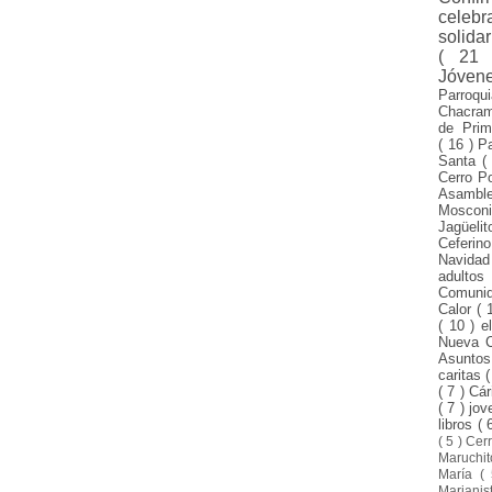
celeb
solida
( 21
Jóven
Parroqu
Chacra
de Pri
( 16 )
P
Santa
(
Cerro P
Asamble
Mosco
Jagüeli
Ceferin
Navida
adulto
Comuni
Calor
( 
( 10 )
e
Nueva 
Asunto
caritas
(
( 7 )
Cár
( 7 )
jo
libros
( 
( 5 )
Cer
Maruchi
María
(
Mariani