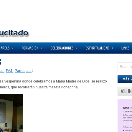
»
»
»
»
 ÁREAS
FORMACIÓN
CELEBRACIONES
ESPIRITUALIDAD
LINKS
S
ros
,
PAJ
,
Parroquia
Más 
isa vespertina donde celebramos a María Madre de Dios, se realizó
neros, que recorrerán nuestra meseta rionegrina.
ASÍ I