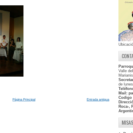
Ubicaci
CONT
Parroqu
Valle de
Marianis
Secretar
de lunes
Teléfon
Mail:
pa
Codigo 
Página Principal
Entrada antigua
Direcci
Roca-, 
Argenti
MISAS