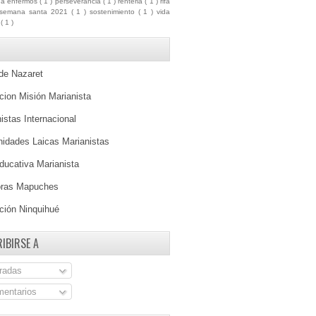
ua enfermos
( 1 )
perseverancia
( 1 )
renteria
( 1 )
rifa
semana santa 2021
( 1 )
sostenimiento
( 1 )
vida
a
( 1 )
 de Nazaret
ion Misión Marianista
istas Internacional
idades Laicas Marianistas
ducativa Marianista
oras Mapuches
ción Ninquihué
IBIRSE A
radas
entarios