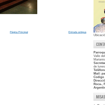
Página Principal
Entrada antigua
Ubicaci
CONT
Parroqu
Valle de
Marianis
Secretar
de lunes
Teléfon
Mail:
pa
Codigo 
Direcci
Roca-, 
Argenti
MISAS