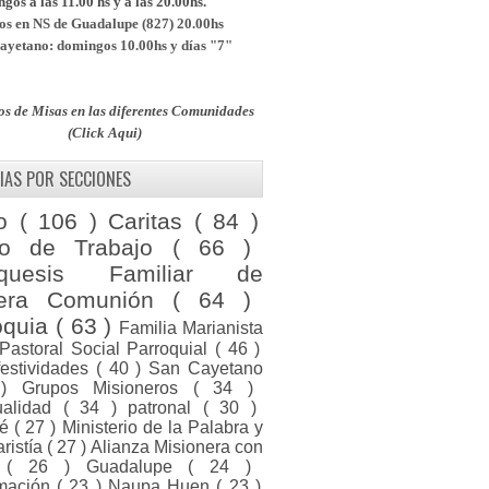
os a las 11.00 hs y a las 20.00hs.
s en NS de Guadalupe (827) 20.00hs
yetano: domingos 10.00hs y días "7"
os de Misas en las diferentes Comunidades
(Click Aqui)
IAS POR SECCIONES
to
( 106 )
Caritas
( 84 )
po de Trabajo
( 66 )
equesis Familiar de
mera Comunión
( 64 )
oquia
( 63 )
Familia Marianista
Pastoral Social Parroquial
( 46 )
festividades
( 40 )
San Cayetano
 )
Grupos Misioneros
( 34 )
tualidad
( 34 )
patronal
( 30 )
ué
( 27 )
Ministerio de la Palabra y
aristía
( 27 )
Alianza Misionera con
a
( 26 )
Guadalupe
( 24 )
rmación
( 23 )
Naupa Huen
( 23 )