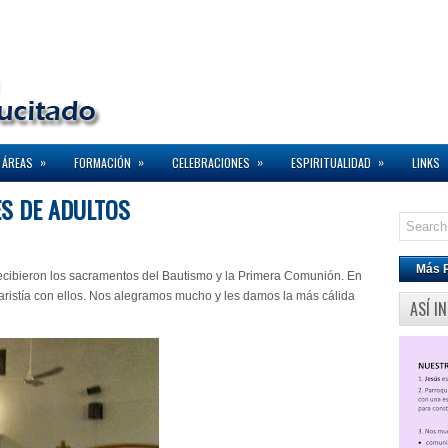
»
»
»
»
 ÁREAS
FORMACIÓN
CELEBRACIONES
ESPIRITUALIDAD
LINKS
S DE ADULTOS
Más 
recibieron los sacramentos del Bautismo y la Primera Comunión. En
caristía con ellos. Nos alegramos mucho y les damos la más cálida
ASÍ I