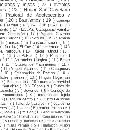
raciones y misas
( 22 )
eventos
rios
( 22 )
Hogar San Cayetano
 )
Pastoral de Adolescentes y
es
( 20 )
Bautismos
( 19 )
Consejo
ial Pastoral
( 18 )
PAJ
( 18 )
CAE
( 17 )
monte
( 17 )
ECaPa. Catequesis Familiar
mera Comunión
( 17 )
Aguada Guzmán
aso Córdoba
( 16 )
Scouts
( 15 )
Semana
 15 )
misas
( 15 )
pastoral social
( 15 )
olicía
( 14 )
El Cuy
( 14 )
secretaria
( 14 )
a Parroquial
( 13 )
Kakel Huincul
( 13 )
ni
( 13 )
JoPaPas
( 12 )
Planicie El
to
( 12 )
Animación litúrgica
( 11 )
Beato
o
( 11 )
Grupos de Matrimonios
( 11 )
d
( 11 )
Virgen Misionera
( 11 )
Catequesis
s
( 10 )
Celebración de Ramos
( 10 )
dades y áreas
( 10 )
Ningún Hogar sin
10 )
Pentecostés
( 10 )
campaña navidad
l maruchito
( 10 )
ECapa
( 9 )
Frutos de
Cosecha
( 9 )
Jóvenes.
( 9 )
Consejo de
s Económicos
( 8 )
maraton de tejido
 8 )
Blancura centro
( 7 )
Cuatro Galpones
itas
( 7 )
Taller de Nazaret
( 7 )
cuaresma
venes
( 7 )
Talleres
( 6 )
horario misas
( 6 )
6 )
locro
( 6 )
mision
( 6 )
Año Misericordia
ro Bayo
( 5 )
CoPaPas
( 5 )
Comuniones
( 5 )
to
( 5 )
Oasis y Jornadas
( 5 )
misa asunción
 5 )
misas verano
( 5 )
Fundación Misión
sta
( 4 )
Horno de Pan
( 4 )
La Ribera
( 4 )