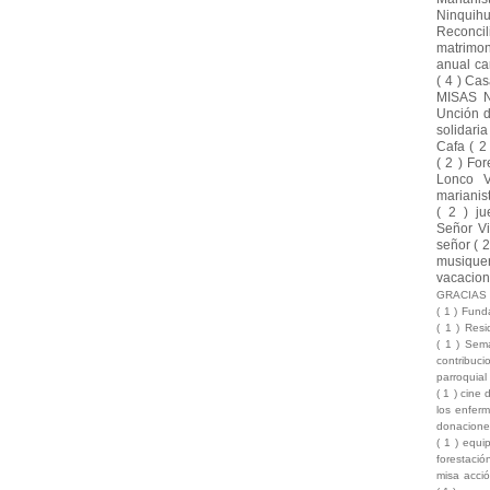
Ninquih
Reconci
matrimo
anual ca
( 4 )
Cas
MISAS 
Unción 
solidari
Cafa
( 2
( 2 )
For
Lonco 
marianis
( 2 )
ju
Señor Vi
señor
( 
musique
vacacio
GRACIA
( 1 )
Funda
( 1 )
Resi
( 1 )
Sema
contribuc
parroquia
( 1 )
cine 
los enfer
donacion
( 1 )
equi
forestaci
misa acci