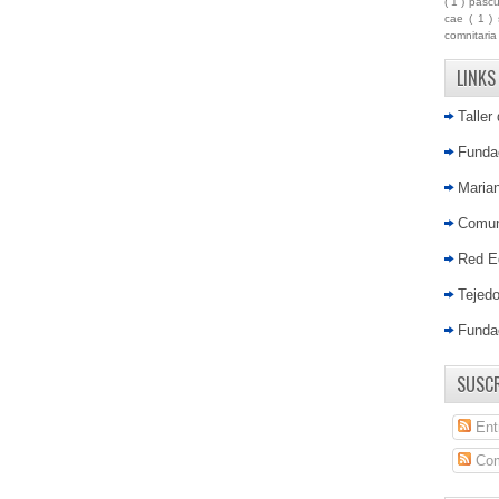
( 1 )
pasc
cae
( 1 )
comnitari
LINKS
Taller
Fundac
Marian
Comun
Red E
Tejed
Funda
SUSCR
Ent
Com