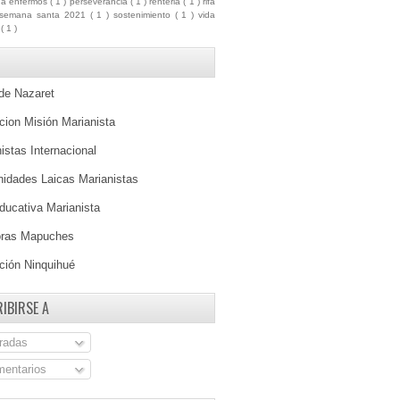
ua enfermos
( 1 )
perseverancia
( 1 )
renteria
( 1 )
rifa
semana santa 2021
( 1 )
sostenimiento
( 1 )
vida
a
( 1 )
 de Nazaret
ion Misión Marianista
istas Internacional
idades Laicas Marianistas
ducativa Marianista
oras Mapuches
ción Ninquihué
IBIRSE A
radas
entarios