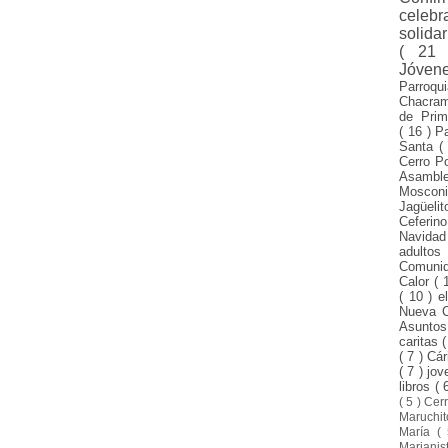
celeb
solida
( 21
Jóven
Parroqu
Chacra
de Pri
( 16 )
P
Santa
(
Cerro P
Asamble
Mosco
Jagüeli
Ceferin
Navida
adulto
Comuni
Calor
( 
( 10 )
e
Nueva 
Asunto
caritas
(
( 7 )
Cár
( 7 )
jo
libros
( 
( 5 )
Cer
Maruchi
María
(
Mariani