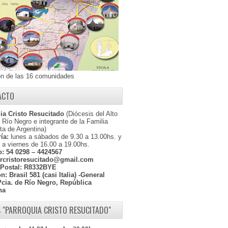
ón de las 16 comunidades
ACTO
ia Cristo Resucitado
(Diócesis del Alto
l Río Negro e integrante de la Familia
ta de Argentina)
ía:
lunes a sábados de 9.30 a 13.00hs. y
 a viernes de 16.00 a 19.00hs.
o:
54 0298 – 4424567
rcristoresucitado@gmail.com
Postal:
R8332BYE
ón:
Brasil 581 (casi Italia) -General
Pcia. de Río Negro, República
na
 "PARROQUIA CRISTO RESUCITADO"