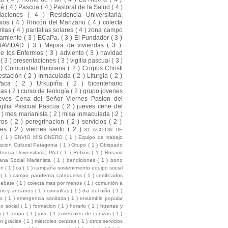
ué
( 4 )
Pascua
( 4 )
Pastoral de la Salud
( 4 )
liaciones
( 4 )
Residencia Universitaria;
nios
( 4 )
Rincón del Manzano
( 4 )
colecta
ritas
( 4 )
pantallas solares
( 4 )
zona campo
amiento
( 3 )
ECaPa.
( 3 )
El Fundador
( 3 )
NAVIDAD
( 3 )
Mejora de viviendas
( 3 )
de los Enfermos
( 3 )
adviento
( 3 )
navidad
a
( 3 )
presentaciones
( 3 )
vigilia pascual
( 3 )
 )
Comunidad Boliviana
( 2 )
Corpus Christi
estación
( 2 )
Inmaculada
( 2 )
Liturgia
( 2 )
Vaca
( 2 )
Urkupiña
( 2 )
bicentenario
tas
( 2 )
curso de teología
( 2 )
grupo jovenes
eves Cena del Señor Viernes Pasion del
gilia Pascual Pascua
( 2 )
jueves cene del
2 )
mes marianista
( 2 )
misa inmaculada
( 2 )
ros
( 2 )
peregrinacion
( 2 )
servicios
( 2 )
nes
( 2 )
viernes santo
( 2 )
31 ACCION DE
S
( 1 )
ENVIO MISIONERO
( 1 )
Equipo de trabajo
cion Cultural Patagonia
( 1 )
Grupo
( 1 )
Obispado
dencia Universitaria; PAJ
( 1 )
Retiros
( 1 )
Rosario
na Social Marianista
( 1 )
bendiciones
( 1 )
bono
ion
( 1 )
ca
( 1 )
campaña sostenimiento equipo social
l
( 1 )
campo pandemia catequesis
( 1 )
certificados
debate
( 1 )
colecta mas por menos
( 1 )
comunión a
mos y ancianos
( 1 )
consultas
( 1 )
dia del niño
( 1 )
es
( 1 )
emergencia sanitaria
( 1 )
ensamble popular
po social
( 1 )
formacion
( 1 )
horario
( 1 )
huertas y
ón
( 1 )
iupa
( 1 )
jove
( 1 )
miercoles de cenizas
( 1 )
ón gracias
( 1 )
miércoles cenizas
( 1 )
otros servicios