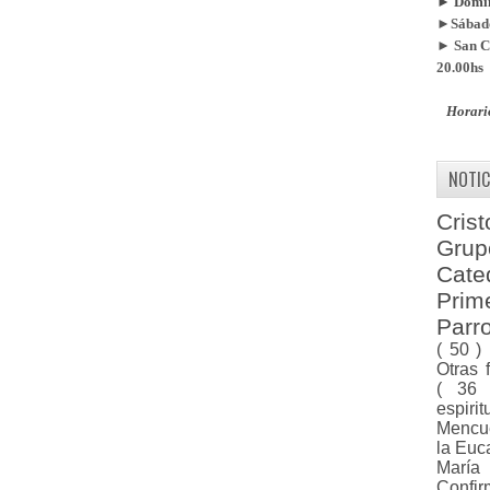
► Doming
►Sábado
► San Ca
20.00hs
Horari
NOTIC
Cris
Gru
Cat
Pri
Parr
( 50 )
Otras 
( 36
espiri
Menc
la Euc
Marí
Confi